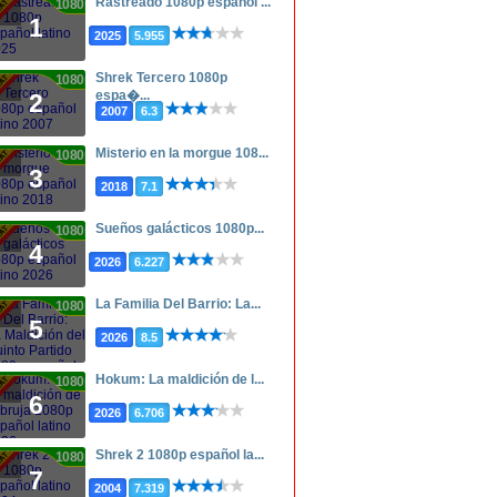
Rastreado 1080p español ...
1080p
1
2025
5.955
Shrek Tercero 1080p
1080p
espa�...
2
2007
6.3
Misterio en la morgue 108...
1080p
3
2018
7.1
Sueños galácticos 1080p...
1080p
4
2026
6.227
La Familia Del Barrio: La...
1080p
5
2026
8.5
Hokum: La maldición de l...
1080p
6
2026
6.706
Shrek 2 1080p español la...
1080p
7
2004
7.319