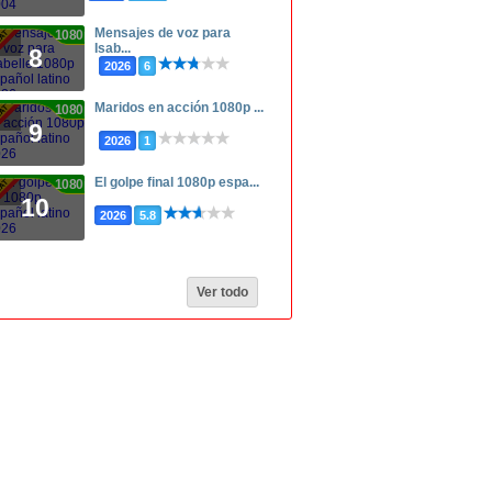
Mensajes de voz para
1080p
Isab...
8
2026
6
Maridos en acción 1080p ...
1080p
9
2026
1
El golpe final 1080p espa...
1080p
10
2026
5.8
Ver todo