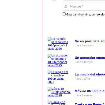
Guarda mi nombre, correo ele
No es país para so
hace 3 meses
Un acosador enamo
hace 4 meses
La magia del choc
hace 2 años
México 86 1080p e
hace 2 meses
Canta y no llores 