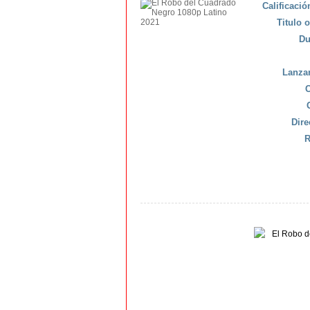
Calificaci
Titulo o
Du
Lanza
C
Dire
R