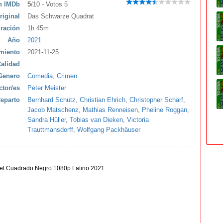
ón IMDb
5
/10 - Votos 5
riginal
Das Schwarze Quadrat
ración
1h 45m
Año
2021
miento
2021-11-25
alidad
Genero
Comedia
,
Crimen
ctor/es
Peter Meister
eparto
Bernhard Schütz
,
Christian Ehrich
,
Christopher Schärf
,
Jacob Matschenz
,
Mathias Renneisen
,
Pheline Roggan
,
Sandra Hüller
,
Tobias van Dieken
,
Victoria
Trauttmansdorff
,
Wolfgang Packhäuser