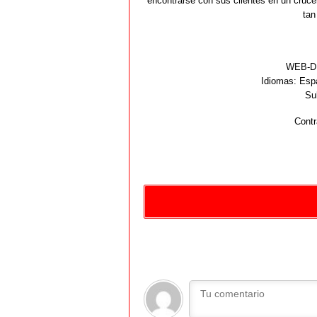
encontrarse con sus clientes en un cruce
tan
WEB-DL
Idiomas:
Espa
Su
Contr