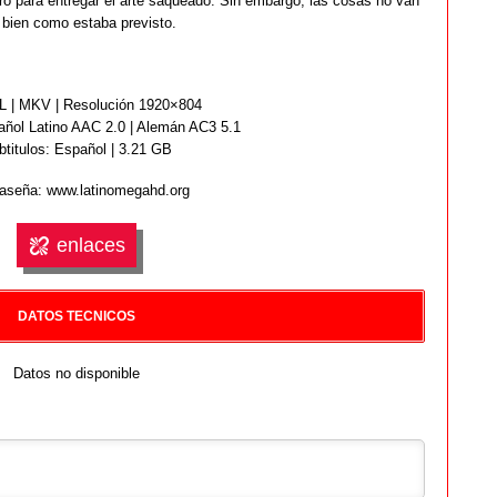
ro para entregar el arte saqueado. Sin embargo, las cosas no van
 bien como estaba previsto.
 | MKV | Resolución 1920×804
ñol Latino AAC 2.0 | Alemán AC3 5.1
btitulos: Español | 3.21 GB
aseña: www.latinomegahd.org
enlaces
DATOS TECNICOS
Datos no disponible