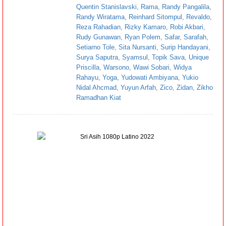
Quentin Stanislavski
,
Rama
,
Randy Pangalila
,
Randy Wiratama
,
Reinhard Sitompul
,
Revaldo
,
Reza Rahadian
,
Rizky Kamaro
,
Robi Akbari
,
Rudy Gunawan
,
Ryan Polem
,
Safar
,
Sarafah
,
Setiarno Tole
,
Sita Nursanti
,
Surip Handayani
,
Surya Saputra
,
Syamsul
,
Topik Sava
,
Unique
Priscilla
,
Warsono
,
Wawi Sobari
,
Widya
Rahayu
,
Yoga
,
Yudowati Ambiyana
,
Yukio
Nidal Ahcmad
,
Yuyun Arfah
,
Zico
,
Zidan
,
Zikho
Ramadhan Kiat