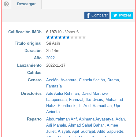
Descargar
Compartir
Twittear
Calificación IMDb
6.197
/10 - Votos 6
Titulo original
Sri Asih
Duración
2h 14m
Año
2022
Lanzamiento
2022-11-17
Calidad
Genero
Acción
,
Aventura
,
Ciencia ficción
,
Drama
,
Fantasía
Director/es
Ade Aulia Rohman
,
David Marthwel
Latuperissa
,
Fahrizal
,
Iko Uwais
,
Muhamad
Hafiz
,
Plenthonk
,
Tri Andi Ramadhan
,
Upi
Avianto
Reparto
Abdurrahman Arif
,
Abimana Aryasatya
,
Adan
,
Adi Manalu
,
Ahmad Sahal Bahari
,
Aimee
Juliet
,
Aisyah
,
Ajat Sudrajat
,
Aldo Sapulette
,