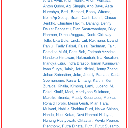
Alfan
,
Alvin
,
Andri Munik
,
Anom Perkasa
,
Anton Qubro
,
Aqi Singgih
,
Ario Bayu
,
Asta
Nurcahya
,
Bedi
,
Bernard
,
Bobby Witomo
,
Boim Aji Setiaji
,
Bram
,
Canti Tachril
,
Chicco
Jerikho
,
Christine Hakim
,
Danang
,
Denny
Daulat Pangestu
,
Dian Sastrowardoyo
,
Diky
Rahman
,
Dimas Anggara
,
Donfri Oktovay
Tollo
,
Eka Bule
,
Erick
,
Erik Rukmana
,
Evand
Panjul
,
Fadly Faisal
,
Faisal Rachman
,
Fajri
,
Faradina Mufti
,
Faris Bob
,
Fatimah Azzahra
,
Handoko Himawan
,
Hekmadiah
,
Ina Rosalien
,
Inandya Citra
,
Indra Brasco
,
Isman Kurniawan
,
Iwan Surya
,
Jalak
,
Jefri Nichol
,
Jenny Zhang
,
Johan Sabastian
,
Joko
,
Jourdy Pranata
,
Kadar
Soemarsono
,
Kaisar Bintang
,
Kartini
,
Ken
Zuraida
,
Khaila
,
Kimong
,
Lami
,
Luceng
,
M.
Fairel Khalif
,
Madi
,
Mardiyono Sulaiman
,
Mareike Brenda
,
Maudy Koesnaedi
,
Melkias
Ronald Torobi
,
Messi Gusti
,
Mian Tiara
,
Mulyani
,
Nabilla Shakina Putri
,
Najwa Shihab
,
Nando
,
Noel Kefas
,
Novi Rahmat Hidayat
,
Nunung Rustyowati
,
Oktavian
,
Pevita Pearce
,
Plenthonk
,
Putra Dinata
,
Putri
,
Putut Susanto
,