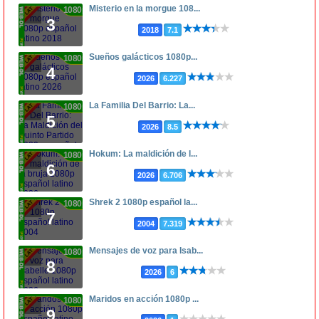
Misterio en la morgue 108...
1080p
3
2018
7.1
Sueños galácticos 1080p...
1080p
4
2026
6.227
La Familia Del Barrio: La...
1080p
5
2026
8.5
Hokum: La maldición de l...
1080p
6
2026
6.706
Shrek 2 1080p español la...
1080p
7
2004
7.319
Mensajes de voz para Isab...
1080p
8
2026
6
Maridos en acción 1080p ...
1080p
9