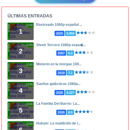
ÚLTIMAS ENTRADAS
Rastreado 1080p español ...
1080p
1
2025
5.955
1080p
Shrek Tercero 1080p espa�...
2
2007
6.3
Misterio en la morgue 108...
1080p
3
2018
7.1
Sueños galácticos 1080p...
1080p
4
2026
6.227
La Familia Del Barrio: La...
1080p
5
2026
8.5
Hokum: La maldición de l...
1080p
6