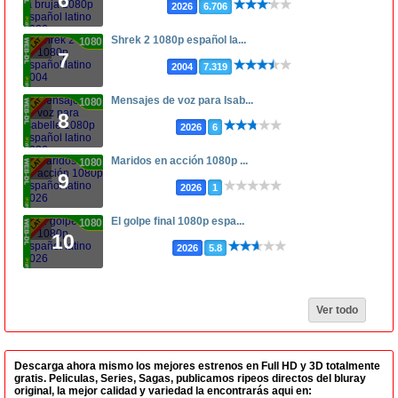
2026
6.706
Shrek 2 1080p español la...
1080p
7
2004
7.319
Mensajes de voz para Isab...
1080p
8
2026
6
Maridos en acción 1080p ...
1080p
9
2026
1
El golpe final 1080p espa...
1080p
10
2026
5.8
Ver todo
Descarga ahora mismo los mejores estrenos en Full HD y 3D totalmente
gratis. Peliculas, Series, Sagas, publicamos ripeos directos del bluray
original, la mejor calidad y variedad la encontrarás aqui en: