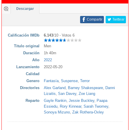
Descargar
Compartir
Twittear
Calificación IMDb
6.143
/10 - Votos 6
Titulo original
Men
Duración
1h 40m
Año
2022
Lanzamiento
2022-05-20
Calidad
Genero
Fantasía
,
Suspense
,
Terror
Director/es
Alex Garland
,
Barney Shakespeare
,
Danni
Lizaitis
,
San Davey
,
Zoe Liang
Reparto
Gayle Rankin
,
Jessie Buckley
,
Paapa
Essiedu
,
Rory Kinnear
,
Sarah Twomey
,
Sonoya Mizuno
,
Zak Rothera-Oxley