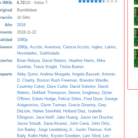
ón IMDb
6.72
/10 - Votos 7
riginal
Bumblebee
ración
1h 54m
Año
2018
miento
2018-11-22
alidad
1080p
Genero
1080p
,
Acción
,
Aventura
,
Ciencia ficción
,
Ingles
,
Latino
,
Novedades
,
Subtitulado
ctor/es
Brian Relyea
,
David Waters
,
Heather Harris
,
Mike
Gunther
,
Travis Knight
,
Trisha Burton
eparto
Abby Quinn
,
Andrew Morgado
,
Angela Bassett
,
Antonio
D. Charity
,
Boston Rush Freeman
,
Brandon Wardle
,
Courtney Coker
,
Dave Cutler
,
David Sobolov
,
David
Waters
,
DeMark Thompson
,
Dennis Singletary
,
Dylan
O'Brien
,
Edwin Hodge
,
Felicia Stiles
,
Fred Dryer
,
George
Anagnostou
,
Glynn Turman
,
Gracie Dzienny
,
Grey
DeLisle
,
Hailee Steinfeld
,
Holland Diaz
,
Isabelle
Ellingson
,
Jace Areff
,
Jake Huang
,
Jason Ian Drucker
,
Jesse Stoudt
,
Jiana Alvarez
,
John Cena
,
John Ortiz
,
Jon Bailey
,
Jorge Lendeborg Jr.
,
Justin Theroux
,
Kirk
Baily
,
Kollin Holtz
,
Krystin Goodwin
,
Lars Slind
,
Len