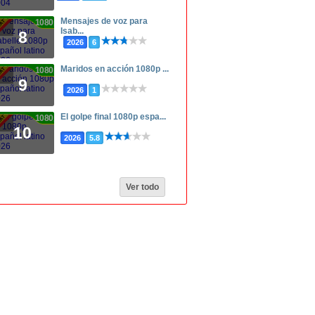
Mensajes de voz para
1080p
Isab...
8
2026
6
Maridos en acción 1080p ...
1080p
9
2026
1
El golpe final 1080p espa...
1080p
10
2026
5.8
Ver todo