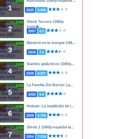
Rastreado 1080p español ...
1080p
1
2025
5.955
Shrek Tercero 1080p
1080p
espa�...
2
2007
6.3
Misterio en la morgue 108...
1080p
3
2018
7.1
Sueños galácticos 1080p...
1080p
4
2026
6.227
La Familia Del Barrio: La...
1080p
5
2026
8.5
Hokum: La maldición de l...
1080p
6
2026
6.706
Shrek 2 1080p español la...
1080p
7
2004
7.319