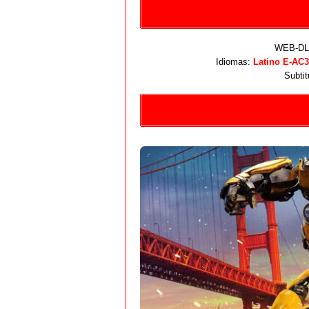
WEB-DL 
Idiomas:
Latino E-AC3
Subtit