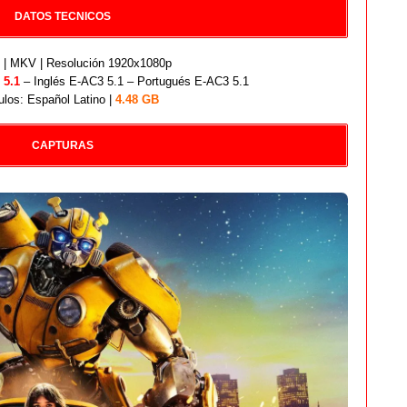
DATOS TECNICOS
| MKV | Resolución 1920x1080p
 5.1
– Inglés E-AC3 5.1 – Portugués E-AC3 5.1
ulos: Español Latino |
4.48 GB
CAPTURAS