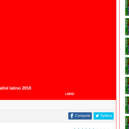
1080p
1080p
ñol latino 2018
LMHD
Compartir
Twittear