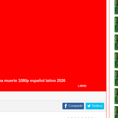
ma muerte 1080p español latino 2026
LMHD
Compartir
Twittear