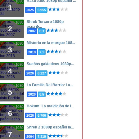
Rastreado 1080p español ...
1080p
1
2025
5.955
Shrek Tercero 1080p
1080p
espa�...
2
2007
6.3
Misterio en la morgue 108...
1080p
3
2018
7.1
Sueños galácticos 1080p...
1080p
4
2026
6.227
La Familia Del Barrio: La...
1080p
5
2026
8.5
Hokum: La maldición de l...
1080p
6
2026
6.706
Shrek 2 1080p español la...
1080p
7
2004
7.319