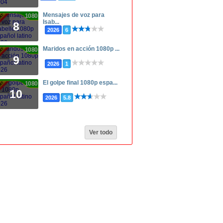
Mensajes de voz para
1080p
Isab...
8
2026
6
Maridos en acción 1080p ...
1080p
9
2026
1
El golpe final 1080p espa...
1080p
10
2026
5.8
Ver todo