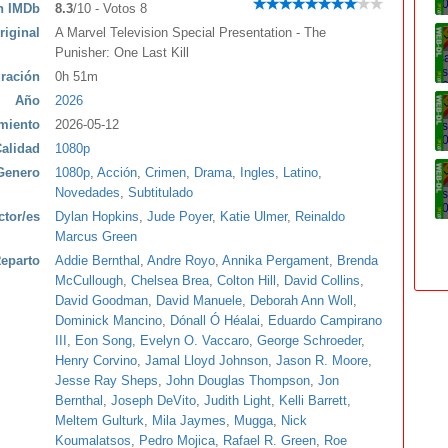
ón IMDb
8.3
/10 - Votos 8
riginal
A Marvel Television Special Presentation - The
Punisher: One Last Kill
ración
0h 51m
Año
2026
miento
2026-05-12
alidad
1080p
Genero
1080p
,
Acción
,
Crimen
,
Drama
,
Ingles
,
Latino
,
Novedades
,
Subtitulado
ctor/es
Dylan Hopkins
,
Jude Poyer
,
Katie Ulmer
,
Reinaldo
Marcus Green
eparto
Addie Bernthal
,
Andre Royo
,
Annika Pergament
,
Brenda
McCullough
,
Chelsea Brea
,
Colton Hill
,
David Collins
,
David Goodman
,
David Manuele
,
Deborah Ann Woll
,
Dominick Mancino
,
Dónall Ó Héalai
,
Eduardo Campirano
III
,
Eon Song
,
Evelyn O. Vaccaro
,
George Schroeder
,
Henry Corvino
,
Jamal Lloyd Johnson
,
Jason R. Moore
,
Jesse Ray Sheps
,
John Douglas Thompson
,
Jon
Bernthal
,
Joseph DeVito
,
Judith Light
,
Kelli Barrett
,
Meltem Gulturk
,
Mila Jaymes
,
Mugga
,
Nick
Koumalatsos
,
Pedro Mojica
,
Rafael R. Green
,
Roe