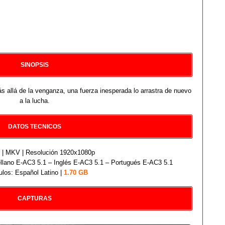
SINOPSIS
s allá de la venganza, una fuerza inesperada lo arrastra de nuevo
a la lucha.
DATOS TECNICOS
| MKV | Resolución 1920x1080p
llano E-AC3 5.1 – Inglés E-AC3 5.1 – Portugués E-AC3 5.1
ulos: Español Latino |
1.70 GB
CAPTURAS