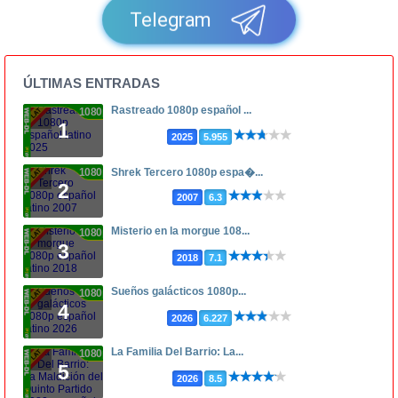
Telegram
ÚLTIMAS ENTRADAS
Rastreado 1080p español ...
1080p
1
2025
5.955
1080p
Shrek Tercero 1080p espa�...
2
2007
6.3
Misterio en la morgue 108...
1080p
3
2018
7.1
Sueños galácticos 1080p...
1080p
4
2026
6.227
La Familia Del Barrio: La...
1080p
5
2026
8.5