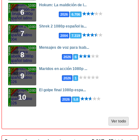
Hokum: La maldición de l...
1080p
6
2026
6.706
Shrek 2 1080p español la...
1080p
7
2004
7.319
Mensajes de voz para Isab...
1080p
8
2026
6
Maridos en acción 1080p ...
1080p
9
2026
1
El golpe final 1080p espa...
1080p
10
2026
5.8
Ver todo