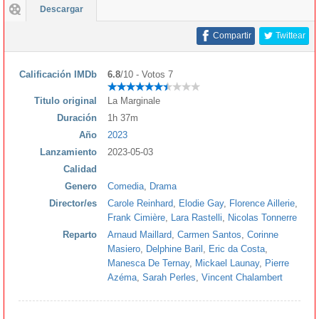
Descargar
Compartir
Twittear
Calificación IMDb
6.8
/10 - Votos 7
Titulo original
La Marginale
Duración
1h 37m
Año
2023
Lanzamiento
2023-05-03
Calidad
Genero
Comedia
,
Drama
Director/es
Carole Reinhard
,
Elodie Gay
,
Florence Aillerie
,
Frank Cimière
,
Lara Rastelli
,
Nicolas Tonnerre
Reparto
Arnaud Maillard
,
Carmen Santos
,
Corinne
Masiero
,
Delphine Baril
,
Eric da Costa
,
Manesca De Ternay
,
Mickael Launay
,
Pierre
Azéma
,
Sarah Perles
,
Vincent Chalambert