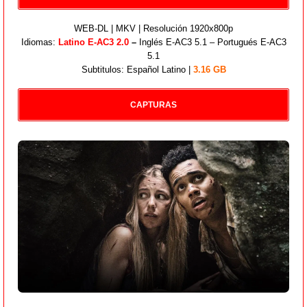
WEB-DL | MKV | Resolución 1920x800p
Idiomas:
Latino E-AC3 2.0
–
Inglés E-AC3 5.1 – Portugués E-AC3
5.1
Subtitulos: Español Latino |
3.16 GB
CAPTURAS