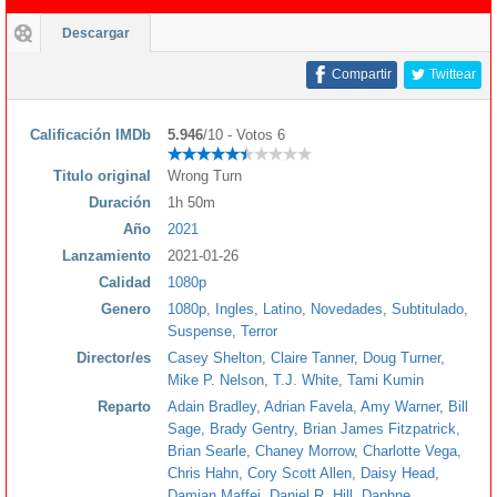
Descargar
Compartir
Twittear
Calificación IMDb
5.946
/10 - Votos 6
Titulo original
Wrong Turn
Duración
1h 50m
Año
2021
Lanzamiento
2021-01-26
Calidad
1080p
Genero
1080p
,
Ingles
,
Latino
,
Novedades
,
Subtitulado
,
Suspense
,
Terror
Director/es
Casey Shelton
,
Claire Tanner
,
Doug Turner
,
Mike P. Nelson
,
T.J. White
,
Tami Kumin
Reparto
Adain Bradley
,
Adrian Favela
,
Amy Warner
,
Bill
Sage
,
Brady Gentry
,
Brian James Fitzpatrick
,
Brian Searle
,
Chaney Morrow
,
Charlotte Vega
,
Chris Hahn
,
Cory Scott Allen
,
Daisy Head
,
Damian Maffei
,
Daniel R. Hill
,
Daphne