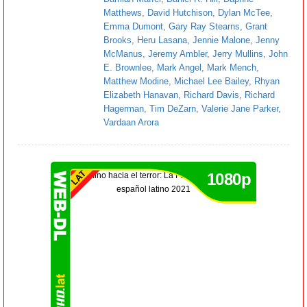
Matthews
,
David Hutchison
,
Dylan McTee
,
Emma Dumont
,
Gary Ray Stearns
,
Grant
Brooks
,
Heru Lasana
,
Jennie Malone
,
Jenny
McManus
,
Jeremy Ambler
,
Jerry Mullins
,
John
E. Brownlee
,
Mark Angel
,
Mark Mench
,
Matthew Modine
,
Michael Lee Bailey
,
Rhyan
Elizabeth Hanavan
,
Richard Davis
,
Richard
Hagerman
,
Tim DeZarn
,
Valerie Jane Parker
,
Vardaan Arora
1080p