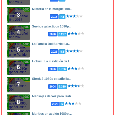
Misterio en la morgue 108...
1080p
3
2018
7.1
Sueños galácticos 1080p...
1080p
4
2026
6.227
La Familia Del Barrio: La...
1080p
5
2026
8.5
Hokum: La maldición de l...
1080p
6
2026
6.706
Shrek 2 1080p español la...
1080p
7
2004
7.319
Mensajes de voz para Isab...
1080p
8
2026
6
Maridos en acción 1080p ...
1080p