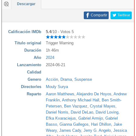
Descargar
Compartir
Twittear
Calificación IMDb
5.4
/10 - Votos 5
Titulo original
Trigger Warning
Duración
1h 46m
Año
2024
Lanzamiento
2024-06-21
Calidad
Genero
Acción
,
Drama
,
Suspense
Director/es
Mouly Surya
Reparto
Aaron Matthews
,
Alejandro De Hoyos
,
Andrew
Franklin
,
Anthony Michael Hall
,
Ben Smith-
Petersen
,
Ben Vazquez
,
Crystal Mayes
,
Daniel Norris
,
David DeLao
,
David Loving
,
Efka Kvaraciejus
,
Gabriel Armijo
,
Gabriel
Basso
,
Gianna Gallegos
,
Hari Dhillon
,
Jake
Weary
,
James Cady
,
Jerry G. Angelo
,
Jessica