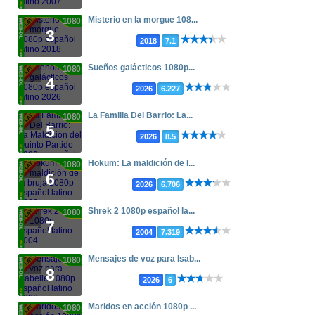
Misterio en la morgue 108...
1080p
3
2018
7.1
Sueños galácticos 1080p...
1080p
4
2026
6.227
La Familia Del Barrio: La...
1080p
5
2026
8.5
Hokum: La maldición de l...
1080p
6
2026
6.706
Shrek 2 1080p español la...
1080p
7
2004
7.319
Mensajes de voz para Isab...
1080p
8
2026
6
Maridos en acción 1080p ...
1080p