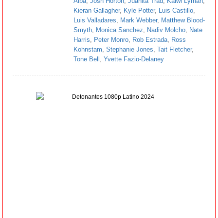
Alba
,
Josh Horton
,
Juanita Trad
,
Kaiwi Lyman
,
Kieran Gallagher
,
Kyle Potter
,
Luis Castillo
,
Luis Valladares
,
Mark Webber
,
Matthew Blood-
Smyth
,
Monica Sanchez
,
Nadiv Molcho
,
Nate
Harris
,
Peter Monro
,
Rob Estrada
,
Ross
Kohnstam
,
Stephanie Jones
,
Tait Fletcher
,
Tone Bell
,
Yvette Fazio-Delaney