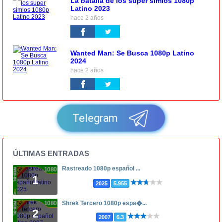
La batalla de los super simios 1080p
Latino 2023
hace 2 años
Wanted Man: Se Busca 1080p Latino
2024
hace 2 años
Telegram
ÚLTIMAS ENTRADAS
Rastreado 1080p español ...
1080p
1
2025
5.955
1080p
Shrek Tercero 1080p espa�...
2
2007
6.3