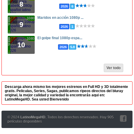
8
2026
6
Maridos en acción 1080p ...
1080p
9
2026
1
El golpe final 1080p espa...
1080p
10
2026
5.8
Ver todo
Descarga ahora mismo los mejores estrenos en Full HD y 3D totalmente
gratis. Peliculas, Series, Sagas, publicamos ripeos directos del bluray
original, la mejor calidad y variedad la encontrarás aqui en:
LatinoMegaHD. Sea usted Bienvenido
© 2024
LatinoMegaHD
, Todos los derechos reservados. Hay 905
películas disponibles