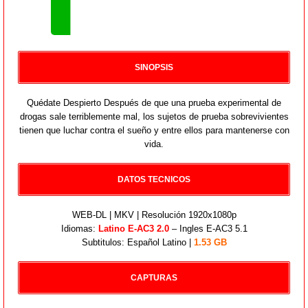
SINOPSIS
Quédate Despierto Después de que una prueba experimental de
drogas sale terriblemente mal, los sujetos de prueba sobrevivientes
tienen que luchar contra el sueño y entre ellos para mantenerse con
vida.
DATOS TECNICOS
WEB-DL | MKV | Resolución 1920x1080p
Idiomas:
Latino E-AC3 2.0
– Ingles E-AC3 5.1
Subtitulos: Español Latino |
1.53 GB
CAPTURAS