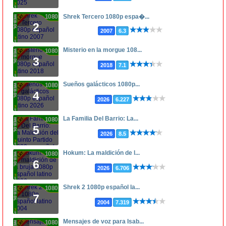
1080p
Shrek Tercero 1080p espa�...
2
2007
6.3
Misterio en la morgue 108...
1080p
3
2018
7.1
Sueños galácticos 1080p...
1080p
4
2026
6.227
La Familia Del Barrio: La...
1080p
5
2026
8.5
Hokum: La maldición de l...
1080p
6
2026
6.706
Shrek 2 1080p español la...
1080p
7
2004
7.319
Mensajes de voz para Isab...
1080p