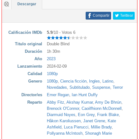
Descargar
Compartir
Twittear
Calificación IMDb
5.9
/10 - Votos 6
Titulo original
Double Blind
Duración
1h 30m
Año
2023
Lanzamiento
2024-02-09
Calidad
1080p
Genero
1080p
,
Ciencia ficción
,
Ingles
,
Latino
,
Novedades
,
Subtitulado
,
Suspense
,
Terror
Director/es
Emer Regan
,
Ian Hunt Duffy
Reparto
Abby Fitz
,
Akshay Kumar
,
Amy De Bhrún
,
Brenock O'Connor
,
Caoilfhionn McDonnell
,
Diarmuid Noyes
,
Eon Grey
,
Frank Blake
,
Håkon Karoliussen
,
Janet Grene
,
Kate
Ashfield
,
Luca Pierucci
,
Millie Brady
,
Pollyanna McIntosh
,
Shonagh Marie