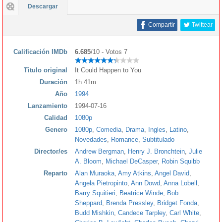
Descargar
Compartir
Twittear
Calificación IMDb
6.685
/10 - Votos 7
Titulo original
It Could Happen to You
Duración
1h 41m
Año
1994
Lanzamiento
1994-07-16
Calidad
1080p
Genero
1080p
,
Comedia
,
Drama
,
Ingles
,
Latino
,
Novedades
,
Romance
,
Subtitulado
Director/es
Andrew Bergman
,
Henry J. Bronchtein
,
Julie
A. Bloom
,
Michael DeCasper
,
Robin Squibb
Reparto
Alan Muraoka
,
Amy Atkins
,
Angel David
,
Angela Pietropinto
,
Ann Dowd
,
Anna Lobell
,
Barry Squitieri
,
Beatrice Winde
,
Bob
Sheppard
,
Brenda Pressley
,
Bridget Fonda
,
Budd Mishkin
,
Candece Tarpley
,
Carl White
,