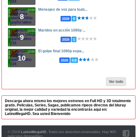
Mensajes de voz para Isab...
1080p
8
2026
6
Maridos en acción 1080p ...
1080p
9
2026
1
El golpe final 1080p espa...
1080p
10
2026
5.8
Ver todo
Descarga ahora mismo los mejores estrenos en Full HD y 3D totalmente
gratis. Peliculas, Series, Sagas, publicamos ripeos directos del bluray
original, la mejor calidad y variedad la encontrarás aqui en:
LatinoMegaHD. Sea usted Bienvenido
© 2024
LatinoMegaHD
, Todos los derechos reservados. Hay 905
películas disponibles