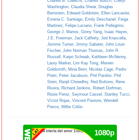
Charles B. Lowlicht
,
Charles Busch
,
Cheryl
Washington
,
Claudia Shear
,
Douglas
Bernstein
,
Edward Goldstein
,
Ellen Lancaster
,
Emena C. Santiago
,
Emily Deschanel
,
Feiga
Martinez
,
Felipe Luciano
,
Frank Pellegrino
,
George J. Manos
,
Ginny Yang
,
Isaac Hayes
,
J.E. Freeman
,
Jack Cafferty
,
Jed Krascella
,
Jerome Turner
,
Jimmy Sabater
,
John Louis
Fischer
,
John Norman Thomas
,
John R.
Russell
,
Kaipo Schwab
,
Kathleen McNenny
,
Laury Marker
,
Lim Kay Tong
,
Merwin
Goldsmith
,
Mina Bern
,
Nicolas Cage
,
Pedro
Pietri
,
Peter Jacobson
,
Phil Parolisi
,
Phil
Stein
,
Ranjit Chowdhry
,
Red Buttons
,
Rene
Rivera
,
Richard Jenkins
,
Robert Dorfman
,
Rosie Perez
,
Seymour Cassel
,
Stanley Tucci
,
Víctor Rojas
,
Vincent Pastore
,
Wendell
Pierce
,
Willie Colón
1080p