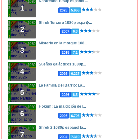
Rastreado 1080p español ...
1080p
1
2025
5.955
1080p
Shrek Tercero 1080p espa�...
2
2007
6.3
Misterio en la morgue 108...
1080p
3
2018
7.1
Sueños galácticos 1080p...
1080p
4
2026
6.227
La Familia Del Barrio: La...
1080p
5
2026
8.5
Hokum: La maldición de l...
1080p
6
2026
6.706
Shrek 2 1080p español la...
1080p
7
2004
7.319