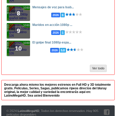
Mensajes de voz para Isab...
1080p
8
2026
6
Maridos en acción 1080p ...
1080p
9
2026
1
El golpe final 1080p espa...
1080p
10
2026
5.8
Ver todo
Descarga ahora mismo los mejores estrenos en Full HD y 3D totalmente
gratis. Peliculas, Series, Sagas, publicamos ripeos directos del bluray
original, la mejor calidad y variedad la encontrarás aqui en:
LatinoMegaHD. Sea usted Bienvenido
© 2024
LatinoMegaHD
, Todos los derechos reservados. Hay 905
películas disponibles