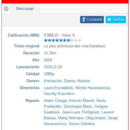
Descargar
Compartir
Twittear
Calificación IMDb
7.531
/10 - Votos 8
Titulo original
La plus précieuse des marchandises
Duración
1h 20m
Año
2024
Lanzamiento
2024-11-20
Calidad
1080p
Genero
Animación
,
Drama
,
Historia
Director/es
Laure Escadafals
,
Michel Hazanavicius
,
Vassiliy Krasnikov
Reparto
Adam Carage
,
Antonin Maurel
,
Denis
Podalydès
,
Dominique Blanc
,
Grégory
Gadebois
,
Jean-Louis Trintignant
,
Laurent
Bateau
,
Matej Hofmann
,
Oleg Imbert
,
Serge
Hazanavicius
,
Simon Volodine