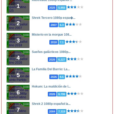
Rastreado 1080p español ...
1080p
1
2025
5.955
1080p
Shrek Tercero 1080p espa�...
2
2007
6.3
Misterio en la morgue 108...
1080p
3
2018
7.1
Sueños galácticos 1080p...
1080p
4
2026
6.227
La Familia Del Barrio: La...
1080p
5
2026
8.5
Hokum: La maldición de l...
1080p
6
2026
6.706
Shrek 2 1080p español la...
1080p
7
2004
7.319