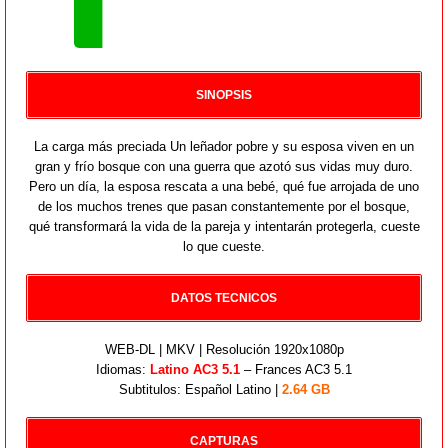
SINOPSIS
La carga más preciada Un leñador pobre y su esposa viven en un
gran y frío bosque con una guerra que azotó sus vidas muy duro.
Pero un día, la esposa rescata a una bebé, qué fue arrojada de uno
de los muchos trenes que pasan constantemente por el bosque,
qué transformará la vida de la pareja y intentarán protegerla, cueste
lo que cueste.
DATOS TECNICOS
WEB-DL | MKV | Resolución 1920x1080p
Idiomas:
Latino AC3 5.1
– Frances AC3 5.1
Subtitulos: Español Latino |
2.64 GB
CAPTURAS