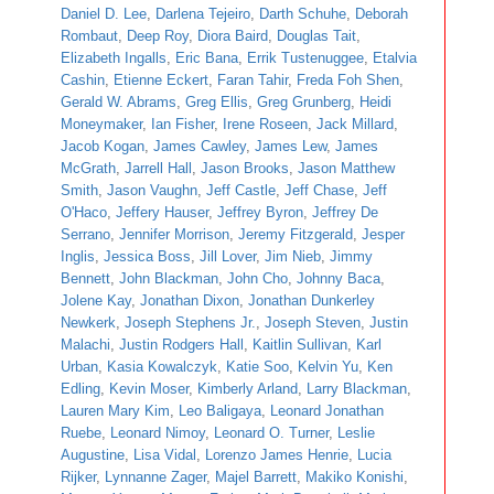
Daniel D. Lee
,
Darlena Tejeiro
,
Darth Schuhe
,
Deborah
Rombaut
,
Deep Roy
,
Diora Baird
,
Douglas Tait
,
Elizabeth Ingalls
,
Eric Bana
,
Errik Tustenuggee
,
Etalvia
Cashin
,
Etienne Eckert
,
Faran Tahir
,
Freda Foh Shen
,
Gerald W. Abrams
,
Greg Ellis
,
Greg Grunberg
,
Heidi
Moneymaker
,
Ian Fisher
,
Irene Roseen
,
Jack Millard
,
Jacob Kogan
,
James Cawley
,
James Lew
,
James
McGrath
,
Jarrell Hall
,
Jason Brooks
,
Jason Matthew
Smith
,
Jason Vaughn
,
Jeff Castle
,
Jeff Chase
,
Jeff
O'Haco
,
Jeffery Hauser
,
Jeffrey Byron
,
Jeffrey De
Serrano
,
Jennifer Morrison
,
Jeremy Fitzgerald
,
Jesper
Inglis
,
Jessica Boss
,
Jill Lover
,
Jim Nieb
,
Jimmy
Bennett
,
John Blackman
,
John Cho
,
Johnny Baca
,
Jolene Kay
,
Jonathan Dixon
,
Jonathan Dunkerley
Newkerk
,
Joseph Stephens Jr.
,
Joseph Steven
,
Justin
Malachi
,
Justin Rodgers Hall
,
Kaitlin Sullivan
,
Karl
Urban
,
Kasia Kowalczyk
,
Katie Soo
,
Kelvin Yu
,
Ken
Edling
,
Kevin Moser
,
Kimberly Arland
,
Larry Blackman
,
Lauren Mary Kim
,
Leo Baligaya
,
Leonard Jonathan
Ruebe
,
Leonard Nimoy
,
Leonard O. Turner
,
Leslie
Augustine
,
Lisa Vidal
,
Lorenzo James Henrie
,
Lucia
Rijker
,
Lynnanne Zager
,
Majel Barrett
,
Makiko Konishi
,