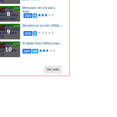
Mensajes de voz para
1080p
Isab...
8
2026
6
Maridos en acción 1080p ...
1080p
9
2026
1
El golpe final 1080p espa...
1080p
10
2026
5.8
Ver todo