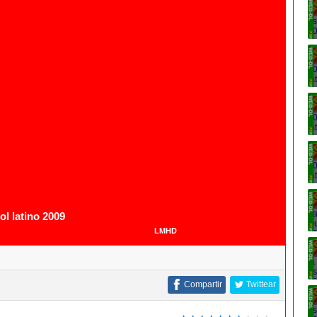
1080p
1080p
l latino 2009
LMHD
Compartir
Twittear