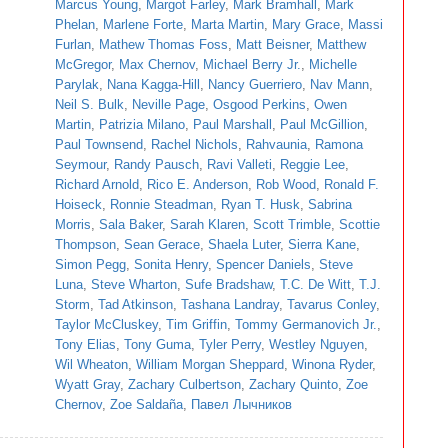
Marcus Young
,
Margot Farley
,
Mark Bramhall
,
Mark
Phelan
,
Marlene Forte
,
Marta Martin
,
Mary Grace
,
Massi
Furlan
,
Mathew Thomas Foss
,
Matt Beisner
,
Matthew
McGregor
,
Max Chernov
,
Michael Berry Jr.
,
Michelle
Parylak
,
Nana Kagga-Hill
,
Nancy Guerriero
,
Nav Mann
,
Neil S. Bulk
,
Neville Page
,
Osgood Perkins
,
Owen
Martin
,
Patrizia Milano
,
Paul Marshall
,
Paul McGillion
,
Paul Townsend
,
Rachel Nichols
,
Rahvaunia
,
Ramona
Seymour
,
Randy Pausch
,
Ravi Valleti
,
Reggie Lee
,
Richard Arnold
,
Rico E. Anderson
,
Rob Wood
,
Ronald F.
Hoiseck
,
Ronnie Steadman
,
Ryan T. Husk
,
Sabrina
Morris
,
Sala Baker
,
Sarah Klaren
,
Scott Trimble
,
Scottie
Thompson
,
Sean Gerace
,
Shaela Luter
,
Sierra Kane
,
Simon Pegg
,
Sonita Henry
,
Spencer Daniels
,
Steve
Luna
,
Steve Wharton
,
Sufe Bradshaw
,
T.C. De Witt
,
T.J.
Storm
,
Tad Atkinson
,
Tashana Landray
,
Tavarus Conley
,
Taylor McCluskey
,
Tim Griffin
,
Tommy Germanovich Jr.
,
Tony Elias
,
Tony Guma
,
Tyler Perry
,
Westley Nguyen
,
Wil Wheaton
,
William Morgan Sheppard
,
Winona Ryder
,
Wyatt Gray
,
Zachary Culbertson
,
Zachary Quinto
,
Zoe
Chernov
,
Zoe Saldaña
,
Павел Лычников