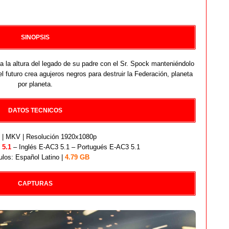
SINOPSIS
a la altura del legado de su padre con el Sr. Spock manteniéndolo
 futuro crea agujeros negros para destruir la Federación, planeta
por planeta.
DATOS TECNICOS
| MKV | Resolución 1920x1080p
 5.1
– Inglés E-AC3 5.1 – Portugués E-AC3 5.1
ulos: Español Latino |
4.79 GB
CAPTURAS