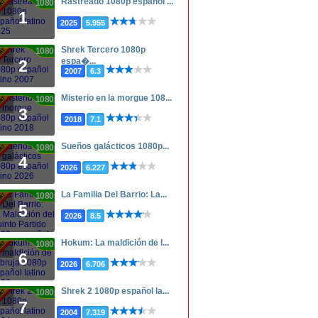
Rastreado 1080p español ...
1080p
1
2025
5.955
Shrek Tercero 1080p
1080p
espa�...
2
2007
6.3
Misterio en la morgue 108...
1080p
3
2018
7.1
Sueños galácticos 1080p...
1080p
4
2026
6.227
La Familia Del Barrio: La...
1080p
5
2026
8.5
Hokum: La maldición de l...
1080p
6
2026
6.706
Shrek 2 1080p español la...
1080p
7
2004
7.319