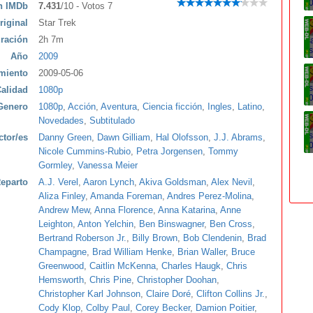
ón IMDb
7.431
/10 - Votos 7
riginal
Star Trek
ración
2h 7m
Año
2009
miento
2009-05-06
alidad
1080p
Genero
1080p
,
Acción
,
Aventura
,
Ciencia ficción
,
Ingles
,
Latino
,
Novedades
,
Subtitulado
ctor/es
Danny Green
,
Dawn Gilliam
,
Hal Olofsson
,
J.J. Abrams
,
Nicole Cummins-Rubio
,
Petra Jorgensen
,
Tommy
Gormley
,
Vanessa Meier
eparto
A.J. Verel
,
Aaron Lynch
,
Akiva Goldsman
,
Alex Nevil
,
Aliza Finley
,
Amanda Foreman
,
Andres Perez-Molina
,
Andrew Mew
,
Anna Florence
,
Anna Katarina
,
Anne
Leighton
,
Anton Yelchin
,
Ben Binswagner
,
Ben Cross
,
Bertrand Roberson Jr.
,
Billy Brown
,
Bob Clendenin
,
Brad
Champagne
,
Brad William Henke
,
Brian Waller
,
Bruce
Greenwood
,
Caitlin McKenna
,
Charles Haugk
,
Chris
Hemsworth
,
Chris Pine
,
Christopher Doohan
,
Christopher Karl Johnson
,
Claire Doré
,
Clifton Collins Jr.
,
Cody Klop
,
Colby Paul
,
Corey Becker
,
Damion Poitier
,