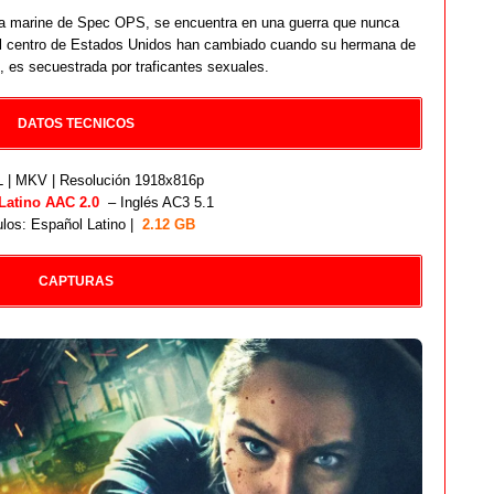
una marine de Spec OPS, se encuentra en una guerra que nunca
el centro de Estados Unidos han cambiado cuando su hermana de
, es secuestrada por traficantes sexuales.
DATOS TECNICOS
| MKV | Resolución 1918x816p
Latino AAC 2.0
– Inglés AC3 5.1
ulos: Español Latino |
2.12 GB
CAPTURAS