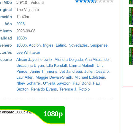
ón IMDb
5.9
/10 - Votos 6
riginal
The Vigilante
ración
1h 40m
Año
2023
miento
2023-09-08
alidad
1080p
Genero
1080p
,
Acción
,
Ingles
,
Latino
,
Novedades
,
Suspense
ctor/es
Lee Whittaker
eparto
Alison Jaye Horowitz
,
Alondra Delgado
,
Ana Alexander
,
Breaunna Bryan
,
Ella Kendall
,
Emma Malouff
,
Eric
Pierce
,
Jamie Timmons
,
Jet Jandreau
,
Julien Cesario
,
Laur Allen
,
Maggie Dewan-Smith
,
Michael Edelstein
,
Nhev Scharrel
,
O'Nella Savizon
,
Paul Bond
,
Paul
Buxton
,
Renaldo Evans
,
Terence J. Rotolo
1080p