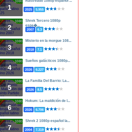
Rastreado 1080p español ...
1080p
1
2025
5.955
Shrek Tercero 1080p
1080p
espa�...
2
2007
6.3
Misterio en la morgue 108...
1080p
3
2018
7.1
Sueños galácticos 1080p...
1080p
4
2026
6.227
La Familia Del Barrio: La...
1080p
5
2026
8.5
Hokum: La maldición de l...
1080p
6
2026
6.706
Shrek 2 1080p español la...
1080p
7
2004
7.319