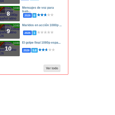
Mensajes de voz para
1080p
Isab...
8
2026
6
Maridos en acción 1080p ...
1080p
9
2026
1
El golpe final 1080p espa...
1080p
10
2026
5.8
Ver todo