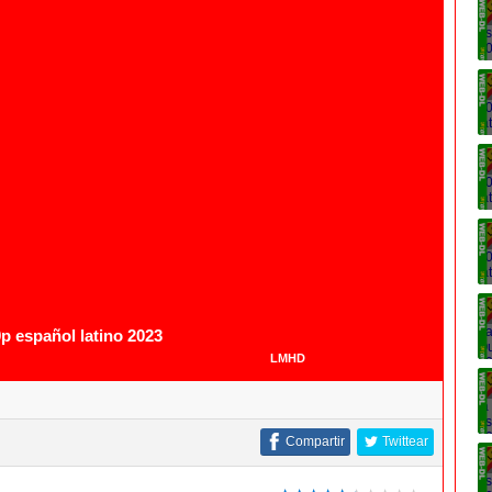
1080p
p español latino 2023
LMHD
Compartir
Twittear