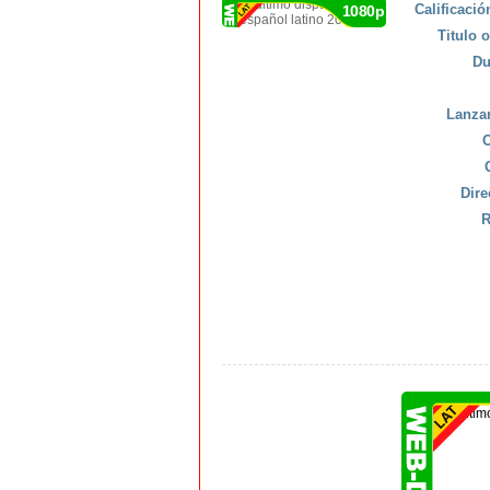
Calificaci
1080p
Titulo o
Du
Lanza
C
Dire
R