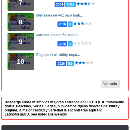
7
2004
7.319
Mensajes de voz para Isab...
1080p
8
2026
6
Maridos en acción 1080p ...
1080p
9
2026
1
El golpe final 1080p espa...
1080p
10
2026
5.8
Ver todo
Descarga ahora mismo los mejores estrenos en Full HD y 3D totalmente
gratis. Peliculas, Series, Sagas, publicamos ripeos directos del bluray
original, la mejor calidad y variedad la encontrarás aqui en:
LatinoMegaHD. Sea usted Bienvenido