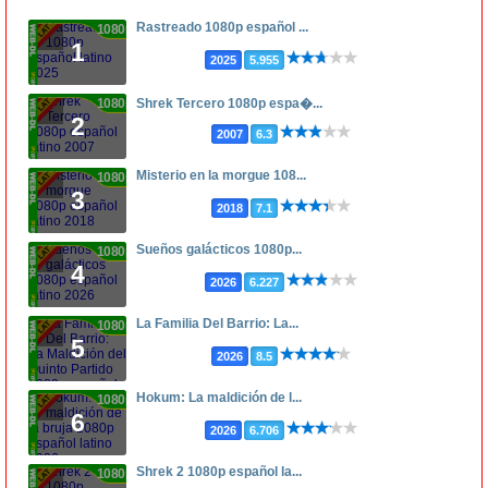
Rastreado 1080p español ...
1080p
1
2025
5.955
1080p
Shrek Tercero 1080p espa�...
2
2007
6.3
Misterio en la morgue 108...
1080p
3
2018
7.1
Sueños galácticos 1080p...
1080p
4
2026
6.227
La Familia Del Barrio: La...
1080p
5
2026
8.5
Hokum: La maldición de l...
1080p
6
2026
6.706
Shrek 2 1080p español la...
1080p