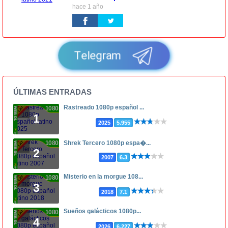
hace 1 año
Telegram
ÚLTIMAS ENTRADAS
Rastreado 1080p español ...
1080p
1
2025
5.955
1080p
Shrek Tercero 1080p espa�...
2
2007
6.3
Misterio en la morgue 108...
1080p
3
2018
7.1
Sueños galácticos 1080p...
1080p
4
2026
6.227