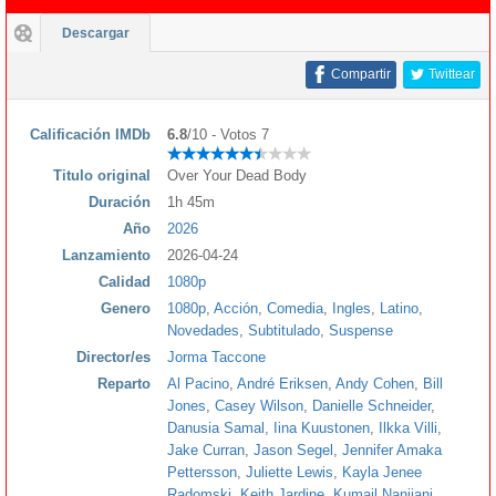
Descargar
Compartir
Twittear
Calificación IMDb
6.8
/10 - Votos 7
Titulo original
Over Your Dead Body
Duración
1h 45m
Año
2026
Lanzamiento
2026-04-24
Calidad
1080p
Genero
1080p
,
Acción
,
Comedia
,
Ingles
,
Latino
,
Novedades
,
Subtitulado
,
Suspense
Director/es
Jorma Taccone
Reparto
Al Pacino
,
André Eriksen
,
Andy Cohen
,
Bill
Jones
,
Casey Wilson
,
Danielle Schneider
,
Danusia Samal
,
Iina Kuustonen
,
Ilkka Villi
,
Jake Curran
,
Jason Segel
,
Jennifer Amaka
Pettersson
,
Juliette Lewis
,
Kayla Jenee
Radomski
,
Keith Jardine
,
Kumail Nanjiani
,