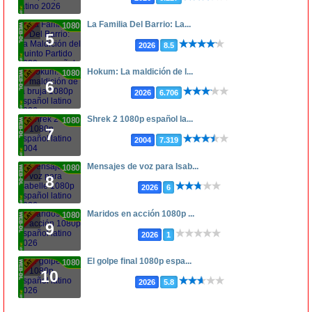
La Familia Del Barrio: La...
1080p
5
2026
8.5
Hokum: La maldición de l...
1080p
6
2026
6.706
Shrek 2 1080p español la...
1080p
7
2004
7.319
Mensajes de voz para Isab...
1080p
8
2026
6
Maridos en acción 1080p ...
1080p
9
2026
1
El golpe final 1080p espa...
1080p
10
2026
5.8