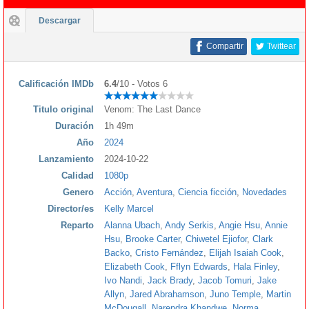
Descargar
Compartir
Twittear
Calificación IMDb
6.4
/10 - Votos 6
Titulo original
Venom: The Last Dance
Duración
1h 49m
Año
2024
Lanzamiento
2024-10-22
Calidad
1080p
Genero
Acción
,
Aventura
,
Ciencia ficción
,
Novedades
Director/es
Kelly Marcel
Reparto
Alanna Ubach
,
Andy Serkis
,
Angie Hsu
,
Annie
Hsu
,
Brooke Carter
,
Chiwetel Ejiofor
,
Clark
Backo
,
Cristo Fernández
,
Elijah Isaiah Cook
,
Elizabeth Cook
,
Fflyn Edwards
,
Hala Finley
,
Ivo Nandi
,
Jack Brady
,
Jacob Tomuri
,
Jake
Allyn
,
Jared Abrahamson
,
Juno Temple
,
Martin
McDougall
,
Narendra Khandwe
,
Norma