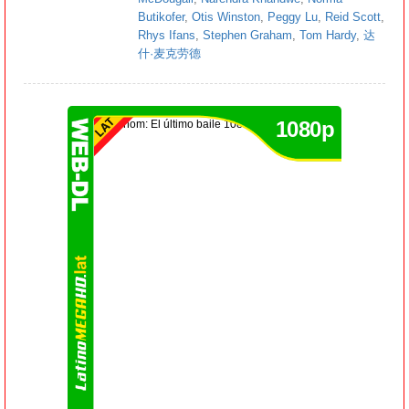
Butikofer
,
Otis Winston
,
Peggy Lu
,
Reid Scott
,
Rhys Ifans
,
Stephen Graham
,
Tom Hardy
,
达
什·麦克劳德
1080p