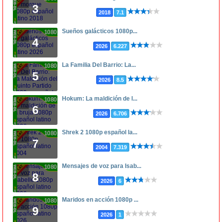
3
2018
7.1
Sueños galácticos 1080p...
1080p
4
2026
6.227
La Familia Del Barrio: La...
1080p
5
2026
8.5
Hokum: La maldición de l...
1080p
6
2026
6.706
Shrek 2 1080p español la...
1080p
7
2004
7.319
Mensajes de voz para Isab...
1080p
8
2026
6
Maridos en acción 1080p ...
1080p
9
2026
1