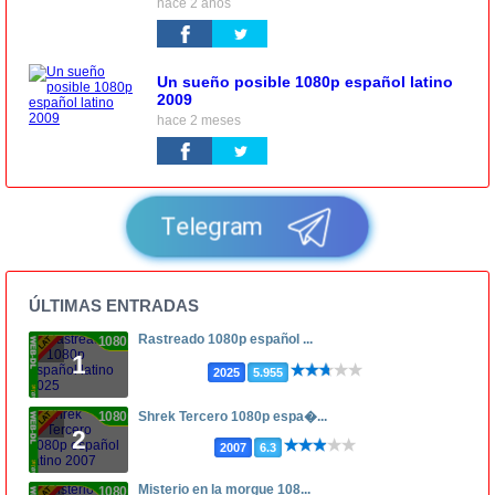
hace 2 años
Un sueño posible 1080p español latino
2009
hace 2 meses
Telegram
ÚLTIMAS ENTRADAS
Rastreado 1080p español ...
1080p
1
2025
5.955
1080p
Shrek Tercero 1080p espa�...
2
2007
6.3
Misterio en la morgue 108...
1080p