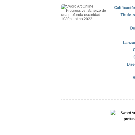
Calificaci
Titulo o
Du
Lanza
C
Dire
R