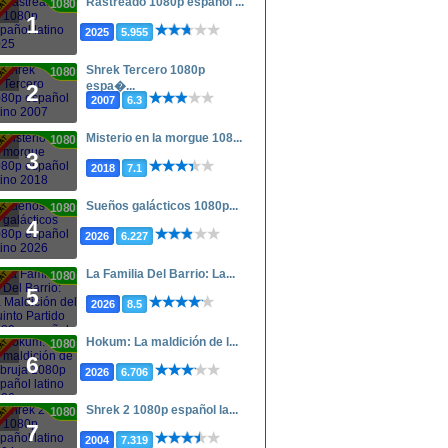
Rastreado 1080p español ...
1080p
1
2025
5.955
Shrek Tercero 1080p
1080p
espa�...
2
2007
6.3
Misterio en la morgue 108...
1080p
3
2018
7.1
Sueños galácticos 1080p...
1080p
4
2026
6.227
La Familia Del Barrio: La...
1080p
5
2026
8.5
Hokum: La maldición de l...
1080p
6
2026
6.706
Shrek 2 1080p español la...
1080p
7
2004
7.319