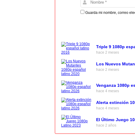
Guarda mi nombre, correo ele
Triple 9 1080p esp
hace 2 meses
Los Nuevos Mutant
hace 2 meses
Venganza 1080p es
hace 4 meses
Alerta extinción 1
hace 4 meses
El Último Juego 1
hace 2 años