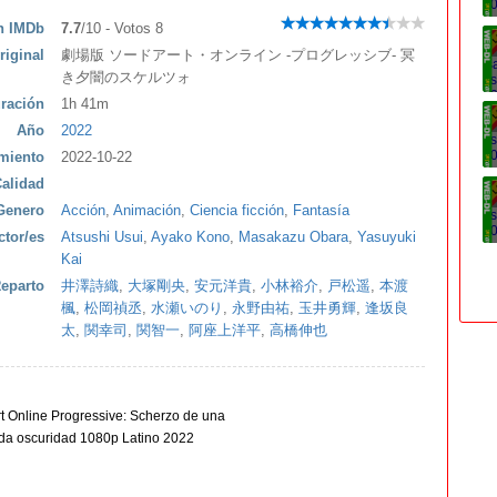
ón IMDb
7.7
/10 - Votos 8
riginal
劇場版 ソードアート・オンライン -プログレッシブ- 冥
き夕闇のスケルツォ
ración
1h 41m
Año
2022
miento
2022-10-22
alidad
Genero
Acción
,
Animación
,
Ciencia ficción
,
Fantasía
ctor/es
Atsushi Usui
,
Ayako Kono
,
Masakazu Obara
,
Yasuyuki
Kai
eparto
井澤詩織
,
大塚剛央
,
安元洋貴
,
小林裕介
,
戸松遥
,
本渡
楓
,
松岡禎丞
,
水瀬いのり
,
永野由祐
,
玉井勇輝
,
逢坂良
太
,
関幸司
,
関智一
,
阿座上洋平
,
高橋伸也