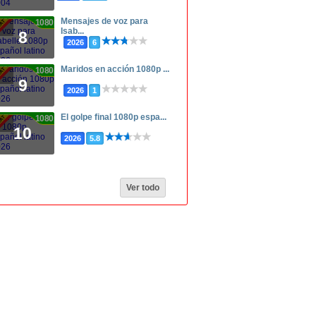
Mensajes de voz para
1080p
Isab...
8
2026
6
Maridos en acción 1080p ...
1080p
9
2026
1
El golpe final 1080p espa...
1080p
10
2026
5.8
Ver todo