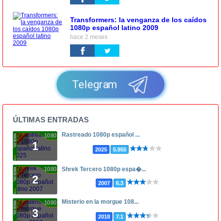
Transformers: la venganza de los caídos
1080p español latino 2009
hace 2 meses
Telegram
ÚLTIMAS ENTRADAS
Rastreado 1080p español ...
1080p
1
2025
5.955
1080p
Shrek Tercero 1080p espa�...
2
2007
6.3
Misterio en la morgue 108...
1080p
3
2018
7.1