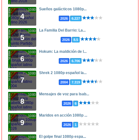
Sueños galácticos 1080p...
1080p
4
2026
6.227
La Familia Del Barrio: La...
1080p
5
2026
8.5
Hokum: La maldición de l...
1080p
6
2026
6.706
Shrek 2 1080p español la...
1080p
7
2004
7.319
Mensajes de voz para Isab...
1080p
8
2026
6
Maridos en acción 1080p ...
1080p
9
2026
1
El golpe final 1080p espa...
1080p