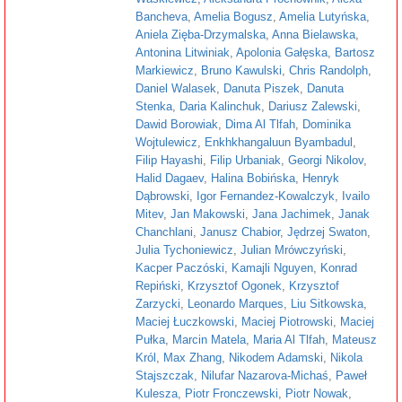
Bancheva
,
Amelia Bogusz
,
Amelia Lutyńska
,
Aniela Zięba-Drzymalska
,
Anna Bielawska
,
Antonina Litwiniak
,
Apolonia Gałęska
,
Bartosz
Markiewicz
,
Bruno Kawulski
,
Chris Randolph
,
Daniel Walasek
,
Danuta Piszek
,
Danuta
Stenka
,
Daria Kalinchuk
,
Dariusz Zalewski
,
Dawid Borowiak
,
Dima Al Tlfah
,
Dominika
Wojtulewicz
,
Enkhkhangaluun Byambadul
,
Filip Hayashi
,
Filip Urbaniak
,
Georgi Nikolov
,
Halid Dagaev
,
Halina Bobińska
,
Henryk
Dąbrowski
,
Igor Fernandez-Kowalczyk
,
Ivailo
Mitev
,
Jan Makowski
,
Jana Jachimek
,
Janak
Chanchlani
,
Janusz Chabior
,
Jędrzej Swaton
,
Julia Tychoniewicz
,
Julian Mrówczyński
,
Kacper Paczóski
,
Kamajli Nguyen
,
Konrad
Repiński
,
Krzysztof Ogonek
,
Krzysztof
Zarzycki
,
Leonardo Marques
,
Liu Sitkowska
,
Maciej Łuczkowski
,
Maciej Piotrowski
,
Maciej
Pułka
,
Marcin Matela
,
Maria Al Tlfah
,
Mateusz
Król
,
Max Zhang
,
Nikodem Adamski
,
Nikola
Stajszczak
,
Nilufar Nazarova-Michaś
,
Paweł
Kulesza
,
Piotr Fronczewski
,
Piotr Nowak
,