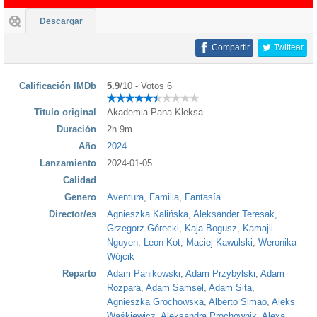
Descargar
Compartir
Twittear
Calificación IMDb
5.9
/10 - Votos 6
Titulo original
Akademia Pana Kleksa
Duración
2h 9m
Año
2024
Lanzamiento
2024-01-05
Calidad
Genero
Aventura
,
Familia
,
Fantasía
Director/es
Agnieszka Kalińska
,
Aleksander Teresak
,
Grzegorz Górecki
,
Kaja Bogusz
,
Kamajli
Nguyen
,
Leon Kot
,
Maciej Kawulski
,
Weronika
Wójcik
Reparto
Adam Panikowski
,
Adam Przybylski
,
Adam
Rozpara
,
Adam Samsel
,
Adam Sita
,
Agnieszka Grochowska
,
Alberto Simao
,
Aleks
Waśkiewicz
,
Aleksandra Prochownik
,
Alexa