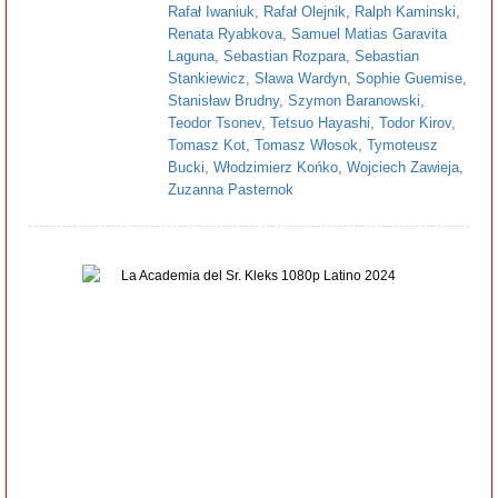
Rafał Iwaniuk
,
Rafał Olejnik
,
Ralph Kaminski
,
Renata Ryabkova
,
Samuel Matias Garavita
Laguna
,
Sebastian Rozpara
,
Sebastian
Stankiewicz
,
Sława Wardyn
,
Sophie Guemise
,
Stanisław Brudny
,
Szymon Baranowski
,
Teodor Tsonev
,
Tetsuo Hayashi
,
Todor Kirov
,
Tomasz Kot
,
Tomasz Włosok
,
Tymoteusz
Bucki
,
Włodzimierz Końko
,
Wojciech Zawieja
,
Zuzanna Pasternok