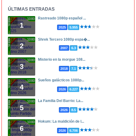
ÚLTIMAS ENTRADAS
Rastreado 1080p español ...
1080p
1
2025
5.955
1080p
Shrek Tercero 1080p espa�...
2
2007
6.3
Misterio en la morgue 108...
1080p
3
2018
7.1
Sueños galácticos 1080p...
1080p
4
2026
6.227
La Familia Del Barrio: La...
1080p
5
2026
8.5
Hokum: La maldición de l...
1080p
6
2026
6.706