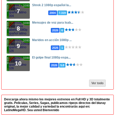
Shrek 2 1080p español la...
1080p
7
2004
7.319
Mensajes de voz para Isab...
1080p
8
2026
6
Maridos en acción 1080p ...
1080p
9
2026
1
El golpe final 1080p espa...
1080p
10
2026
5.8
Ver todo
Descarga ahora mismo los mejores estrenos en Full HD y 3D totalmente
gratis. Peliculas, Series, Sagas, publicamos ripeos directos del bluray
original, la mejor calidad y variedad la encontrarás aqui en:
LatinoMegaHD. Sea usted Bienvenido