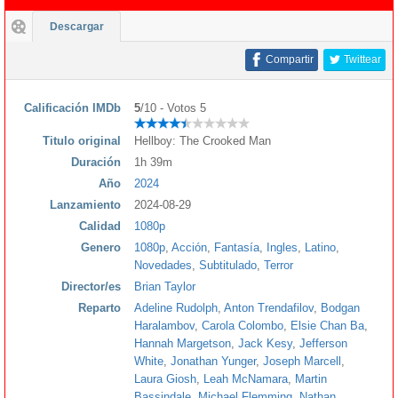
Descargar
Compartir
Twittear
Calificación IMDb
5
/10 - Votos 5
Titulo original
Hellboy: The Crooked Man
Duración
1h 39m
Año
2024
Lanzamiento
2024-08-29
Calidad
1080p
Genero
1080p
,
Acción
,
Fantasía
,
Ingles
,
Latino
,
Novedades
,
Subtitulado
,
Terror
Director/es
Brian Taylor
Reparto
Adeline Rudolph
,
Anton Trendafilov
,
Bodgan
Haralambov
,
Carola Colombo
,
Elsie Chan Ba
,
Hannah Margetson
,
Jack Kesy
,
Jefferson
White
,
Jonathan Yunger
,
Joseph Marcell
,
Laura Giosh
,
Leah McNamara
,
Martin
Bassindale
,
Michael Flemming
,
Nathan