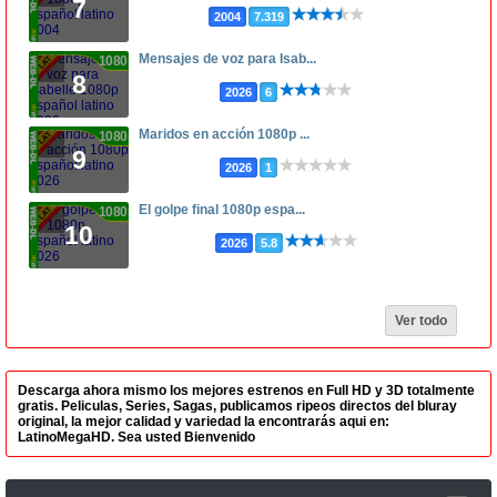
7
2004
7.319
Mensajes de voz para Isab...
1080p
8
2026
6
Maridos en acción 1080p ...
1080p
9
2026
1
El golpe final 1080p espa...
1080p
10
2026
5.8
Ver todo
Descarga ahora mismo los mejores estrenos en Full HD y 3D totalmente
gratis. Peliculas, Series, Sagas, publicamos ripeos directos del bluray
original, la mejor calidad y variedad la encontrarás aqui en:
LatinoMegaHD. Sea usted Bienvenido