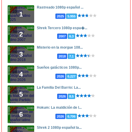
Rastreado 1080p español ...
1080p
1
2025
5.955
1080p
Shrek Tercero 1080p espa�...
2
2007
6.3
Misterio en la morgue 108...
1080p
3
2018
7.1
Sueños galácticos 1080p...
1080p
4
2026
6.227
La Familia Del Barrio: La...
1080p
5
2026
8.5
Hokum: La maldición de l...
1080p
6
2026
6.706
Shrek 2 1080p español la...
1080p