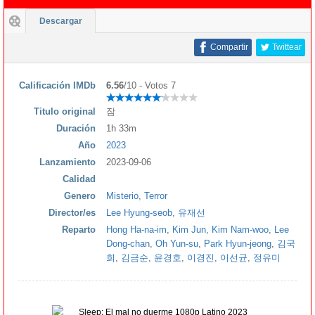
Descargar
Compartir
Twittear
Calificación IMDb
6.56
/10 - Votos 7
Titulo original
잠
Duración
1h 33m
Año
2023
Lanzamiento
2023-09-06
Calidad
Genero
Misterio
,
Terror
Director/es
Lee Hyung-seob
,
유재선
Reparto
Hong Ha-na-im
,
Kim Jun
,
Kim Nam-woo
,
Lee
Dong-chan
,
Oh Yun-su
,
Park Hyun-jeong
,
김국
희
,
김금순
,
윤경호
,
이경진
,
이선균
,
정유미