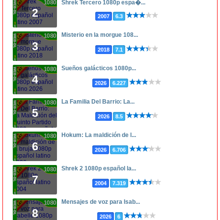
1080p
Shrek Tercero 1080p espa�...
2
2007
6.3
Misterio en la morgue 108...
1080p
3
2018
7.1
Sueños galácticos 1080p...
1080p
4
2026
6.227
La Familia Del Barrio: La...
1080p
5
2026
8.5
Hokum: La maldición de l...
1080p
6
2026
6.706
Shrek 2 1080p español la...
1080p
7
2004
7.319
Mensajes de voz para Isab...
1080p
8
2026
6