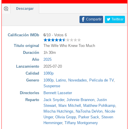
Descargar
Compartir
Twittear
Calificación IMDb
6
/10 - Votos 6
Titulo original
The Wife Who Knew Too Much
Duración
1h 30m
Año
2025
Lanzamiento
2025-07-20
Calidad
1080p
Genero
1080p
,
Latino
,
Novedades
,
Película de TV
,
Suspense
Director/es
Bennett Lasseter
Reparto
Jack Snyder
,
Johnnie Brannon
,
Justin
Stewart
,
Marx Mitchell
,
Matthew Pohlkamp
,
Mischa Hutchings
,
NaTosha DeVon
,
Nicole
Unger
,
Olivia Gropp
,
Parker Sack
,
Steven
Hemminger
,
Tiffany Montgomery