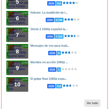
5
2026
8.5
Hokum: La maldición de l...
1080p
6
2026
6.706
Shrek 2 1080p español la...
1080p
7
2004
7.319
Mensajes de voz para Isab...
1080p
8
2026
6
Maridos en acción 1080p ...
1080p
9
2026
1
El golpe final 1080p espa...
1080p
10
2026
5.8
Ver todo