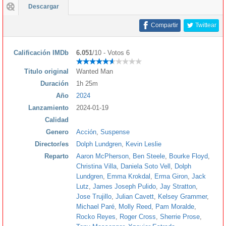
Descargar
Compartir
Twittear
Calificación IMDb
6.051
/10 - Votos 6
Titulo original
Wanted Man
Duración
1h 25m
Año
2024
Lanzamiento
2024-01-19
Calidad
Genero
Acción
,
Suspense
Director/es
Dolph Lundgren
,
Kevin Leslie
Reparto
Aaron McPherson
,
Ben Steele
,
Bourke Floyd
,
Christina Villa
,
Daniela Soto Vell
,
Dolph
Lundgren
,
Emma Krokdal
,
Erma Giron
,
Jack
Lutz
,
James Joseph Pulido
,
Jay Stratton
,
Jose Trujillo
,
Julian Cavett
,
Kelsey Grammer
,
Michael Paré
,
Molly Reed
,
Pam Moralde
,
Rocko Reyes
,
Roger Cross
,
Sherrie Prose
,