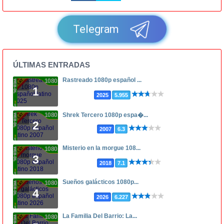
Telegram
ÚLTIMAS ENTRADAS
Rastreado 1080p español ...
1080p
1
2025
5.955
1080p
Shrek Tercero 1080p espa�...
2
2007
6.3
Misterio en la morgue 108...
1080p
3
2018
7.1
Sueños galácticos 1080p...
1080p
4
2026
6.227
La Familia Del Barrio: La...
1080p