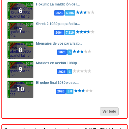
Hokum: La maldición de l...
1080p
6
2026
6.706
Shrek 2 1080p español la...
1080p
7
2004
7.319
Mensajes de voz para Isab...
1080p
8
2026
6
Maridos en acción 1080p ...
1080p
9
2026
1
El golpe final 1080p espa...
1080p
10
2026
5.8
Ver todo