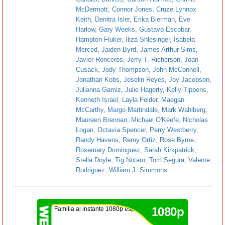
McDermott
,
Connor Jones
,
Cruze Lynnox
Keith
,
Denitra Isler
,
Erika Bierman
,
Eve
Harlow
,
Gary Weeks
,
Gustavo Escobar
,
Hampton Fluker
,
Iliza Shlesinger
,
Isabela
Merced
,
Jaiden Byrd
,
James Arthur Sims
,
Javier Ronceros
,
Jerry T. Richerson
,
Joan
Cusack
,
Jody Thompson
,
John McConnell
,
Jonathan Kobs
,
Joselin Reyes
,
Joy Jacobson
,
Julianna Gamiz
,
Julie Hagerty
,
Kelly Tippens
,
Kenneth Israel
,
Layla Felder
,
Maegan
McCarthy
,
Margo Martindale
,
Mark Wahlberg
,
Maureen Brennan
,
Michael O'Keefe
,
Nicholas
Logan
,
Octavia Spencer
,
Perry Westberry
,
Randy Havens
,
Remy Ortiz
,
Rose Byrne
,
Rosemary Dominguez
,
Sarah Kirkpatrick
,
Stella Doyle
,
Tig Notaro
,
Tom Segura
,
Valente
Rodriguez
,
William J. Simmons
1080p