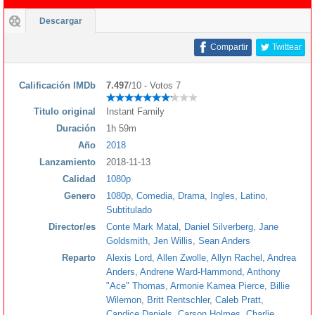
Descargar
Compartir
Twittear
Calificación IMDb
7.497
/10 - Votos 7
Titulo original
Instant Family
Duración
1h 59m
Año
2018
Lanzamiento
2018-11-13
Calidad
1080p
Genero
1080p
,
Comedia
,
Drama
,
Ingles
,
Latino
,
Subtitulado
Director/es
Conte Mark Matal
,
Daniel Silverberg
,
Jane
Goldsmith
,
Jen Willis
,
Sean Anders
Reparto
Alexis Lord
,
Allen Zwolle
,
Allyn Rachel
,
Andrea
Anders
,
Andrene Ward-Hammond
,
Anthony
"Ace" Thomas
,
Armonie Kamea Pierce
,
Billie
Wilemon
,
Britt Rentschler
,
Caleb Pratt
,
Candice Daniels
,
Carson Holmes
,
Charlie