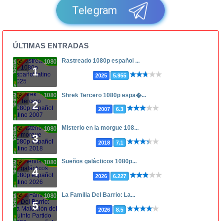
Telegram
ÚLTIMAS ENTRADAS
Rastreado 1080p español ...
1080p
1
2025
5.955
1080p
Shrek Tercero 1080p espa�...
2
2007
6.3
Misterio en la morgue 108...
1080p
3
2018
7.1
Sueños galácticos 1080p...
1080p
4
2026
6.227
La Familia Del Barrio: La...
1080p
5
2026
8.5