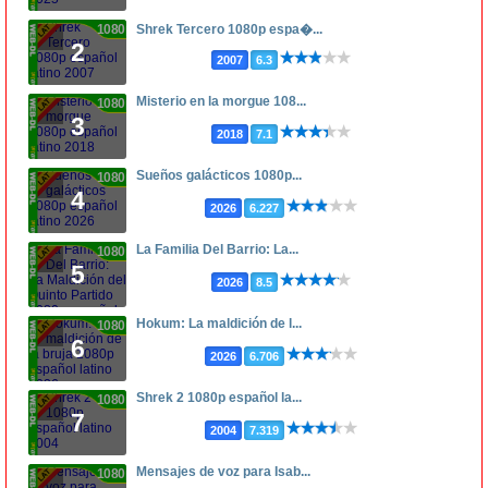
1080p
Shrek Tercero 1080p espa�...
2
2007
6.3
Misterio en la morgue 108...
1080p
3
2018
7.1
Sueños galácticos 1080p...
1080p
4
2026
6.227
La Familia Del Barrio: La...
1080p
5
2026
8.5
Hokum: La maldición de l...
1080p
6
2026
6.706
Shrek 2 1080p español la...
1080p
7
2004
7.319
Mensajes de voz para Isab...
1080p