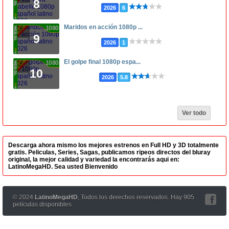
8
2026
6
Maridos en acción 1080p ...
1080p
9
2026
1
El golpe final 1080p espa...
1080p
10
2026
5.8
Ver todo
Descarga ahora mismo los mejores estrenos en Full HD y 3D totalmente
gratis. Peliculas, Series, Sagas, publicamos ripeos directos del bluray
original, la mejor calidad y variedad la encontrarás aqui en:
LatinoMegaHD. Sea usted Bienvenido
© 2024
LatinoMegaHD
, Todos los derechos reservados. Hay 905
películas disponibles