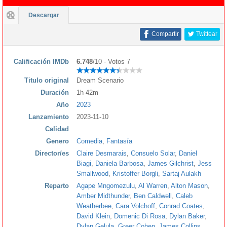
Descargar
Compartir
Twittear
Calificación IMDb
6.748
/10 - Votos 7
Titulo original
Dream Scenario
Duración
1h 42m
Año
2023
Lanzamiento
2023-11-10
Calidad
Genero
Comedia
,
Fantasía
Director/es
Claire Desmarais
,
Consuelo Solar
,
Daniel
Biagi
,
Daniela Barbosa
,
James Gilchrist
,
Jess
Smallwood
,
Kristoffer Borgli
,
Sartaj Aulakh
Reparto
Agape Mngomezulu
,
Al Warren
,
Alton Mason
,
Amber Midthunder
,
Ben Caldwell
,
Caleb
Weatherbee
,
Cara Volchoff
,
Conrad Coates
,
David Klein
,
Domenic Di Rosa
,
Dylan Baker
,
Dylan Gelula
,
Greer Cohen
,
James Collins
,