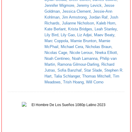
Jennifer Wigmore
,
Jeremy Levick
,
Jesse
Goldman
,
Jessica Clement
,
Jessie-Ann
Kohlman
,
Jim Armstrong
,
Jordan Raf
,
Josh
Richards
,
Julianne Nicholson
,
Kaleb Horn
,
Kate Berlant
,
Krista Bridges
,
Leah Stanley
,
Lily Bird
,
Lily Gao
,
Liz Adjei
,
Maev Beaty
,
Marc Coppola
,
Marnie Brunton
,
Marnie
McPhail
,
Michael Cera
,
Nicholas Braun
,
Nicolas Cage
,
Nicole Leroux
,
Nneka Elliott
,
Noah Centineo
,
Noah Lamanna
,
Philip van
Martin
,
Ramona Gilmour-Darling
,
Richard
Jutras
,
Sofia Banzhaf
,
Star Slade
,
Stephen R.
Hart
,
Talia Schlanger
,
Thomas Mitchell
,
Tim
Meadows
,
Trish Hoang
,
Will Corno