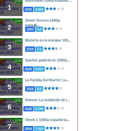
Rastreado 1080p español ...
1080p
1
2025
5.955
Shrek Tercero 1080p
1080p
espa�...
2
2007
6.3
Misterio en la morgue 108...
1080p
3
2018
7.1
Sueños galácticos 1080p...
1080p
4
2026
6.227
La Familia Del Barrio: La...
1080p
5
2026
8.5
Hokum: La maldición de l...
1080p
6
2026
6.706
Shrek 2 1080p español la...
1080p
7
2004
7.319