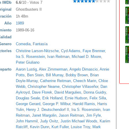
ón IMDb
6.6
/10 - Votos 7
riginal
Ghostbusters II
ración
1h 48m
Año
1989
miento
1989-06-16
alidad
Genero
Comedia
,
Fantasía
ctor/es
Christine Larson-Nitzsche
,
Cyd Adams
,
Faye Brenner
,
Ira S. Rosenstein
,
Ivan Reitman
,
Michael D. Moore
,
Peter Giuliano
eparto
Aaron Lustig
,
Alex Zimmerman
,
Angelo Dimascio
,
Annie
Potts
,
Ben Stein
,
Bill Murray
,
Bobby Brown
,
Brian
Doyle-Murray
,
Catherine Reitman
,
Cheech Marin
,
Chloe
Webb
,
Christopher Neame
,
Christopher Villaseñor
,
Dan
Aykroyd
,
Dave Florek
,
David Margulies
,
Donna Guidry
,
Douglas Seale
,
Erik Holland
,
Ernie Hudson
,
Felix Silla
,
George Gerard
,
George P. Wilbur
,
Harold Ramis
,
Harris
Yulin
,
Henry J. Deutschendorf II
,
Ira S. Rosenstein
,
Ivan
Reitman
,
Janet Margolin
,
Jason Reitman
,
Jim Fyfe
,
John Hammil
,
Judy Ovitz
,
Justin Michael Woods
,
Kariim
Ratcliff
,
Kevin Dunn
,
Kurt Fuller
,
Louise Troy
,
Mark