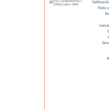
Calificaci
Titulo o
Du
Lanza
C
Dire
R