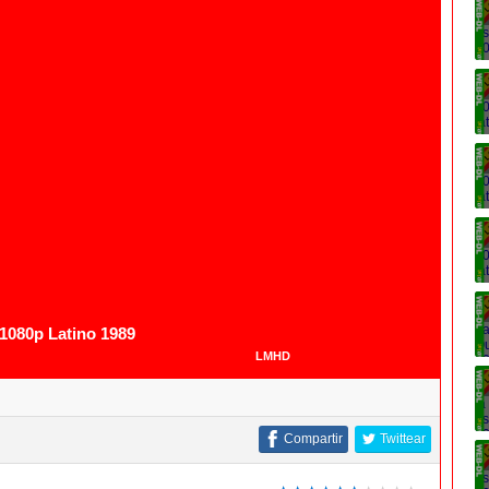
1080p
1080p Latino 1989
LMHD
Compartir
Twittear