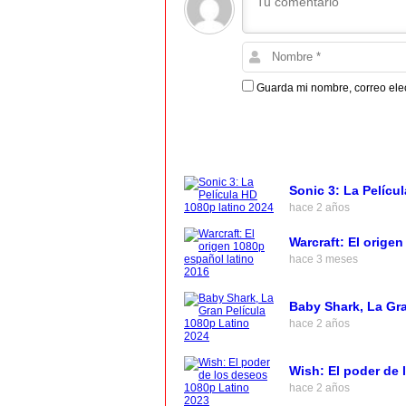
Guarda mi nombre, correo ele
Sonic 3: La Pelícu
hace 2 años
Warcraft: El orige
hace 3 meses
Baby Shark, La Gra
hace 2 años
Wish: El poder de 
hace 2 años