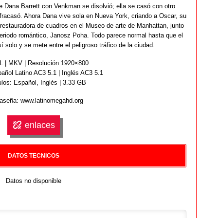
e Dana Barrett con Venkman se disolvió; ella se casó con otro
 fracasó. Ahora Dana vive sola en Nueva York, criando a Oscar, su
estauradora de cuadros en el Museo de arte de Manhattan, junto
 periodo romántico, Janosz Poha. Todo parece normal hasta que el
 solo y se mete entre el peligroso tráfico de la ciudad.
 | MKV | Resolución 1920×800
añol Latino AC3 5.1 | Inglés AC3 5.1
ulos: Español,
Inglés
| 3.33 GB
aseña: www.latinomegahd.org
enlaces
DATOS TECNICOS
Datos no disponible