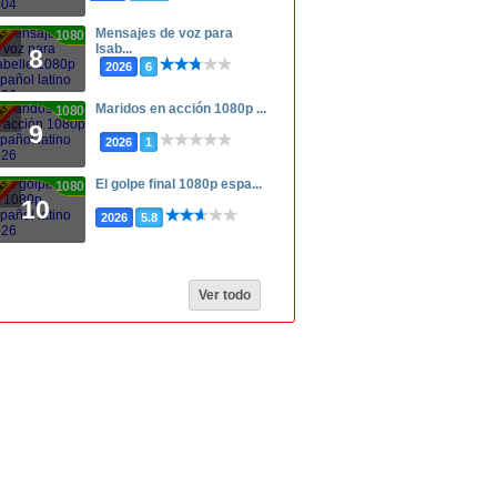
Mensajes de voz para
1080p
Isab...
8
2026
6
Maridos en acción 1080p ...
1080p
9
2026
1
El golpe final 1080p espa...
1080p
10
2026
5.8
Ver todo