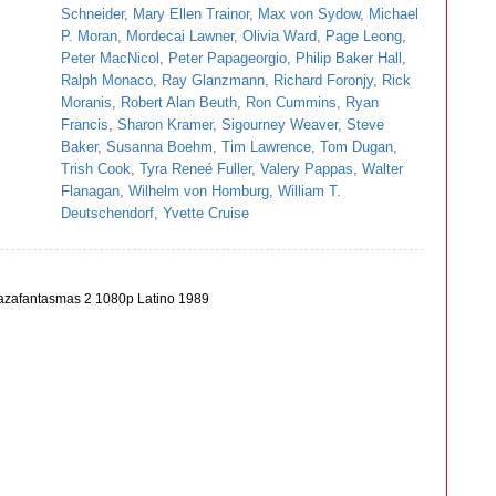
Schneider
,
Mary Ellen Trainor
,
Max von Sydow
,
Michael
P. Moran
,
Mordecai Lawner
,
Olivia Ward
,
Page Leong
,
Peter MacNicol
,
Peter Papageorgio
,
Philip Baker Hall
,
Ralph Monaco
,
Ray Glanzmann
,
Richard Foronjy
,
Rick
Moranis
,
Robert Alan Beuth
,
Ron Cummins
,
Ryan
Francis
,
Sharon Kramer
,
Sigourney Weaver
,
Steve
Baker
,
Susanna Boehm
,
Tim Lawrence
,
Tom Dugan
,
Trish Cook
,
Tyra Reneé Fuller
,
Valery Pappas
,
Walter
Flanagan
,
Wilhelm von Homburg
,
William T.
Deutschendorf
,
Yvette Cruise