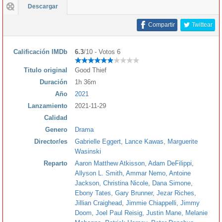
Descargar
Compartir
Twittear
Calificación IMDb
6.3
/10 - Votos 6
Titulo original
Good Thief
Duración
1h 36m
Año
2021
Lanzamiento
2021-11-29
Calidad
Genero
Drama
Director/es
Gabrielle Eggert
,
Lance Kawas
,
Marguerite
Wasinski
Reparto
Aaron Matthew Atkisson
,
Adam DeFilippi
,
Allyson L. Smith
,
Ammar Nemo
,
Antoine
Jackson
,
Christina Nicole
,
Dana Simone
,
Ebony Tates
,
Gary Brunner
,
Jezar Riches
,
Jillian Craighead
,
Jimmie Chiappelli
,
Jimmy
Doom
,
Joel Paul Reisig
,
Justin Mane
,
Melanie