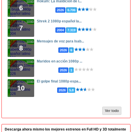
Hokum: La maldición de l...
1080p
6
2026
6.706
Shrek 2 1080p español la...
1080p
7
2004
7.319
Mensajes de voz para Isab...
1080p
8
2026
6
Maridos en acción 1080p ...
1080p
9
2026
1
El golpe final 1080p espa...
1080p
10
2026
5.8
Ver todo
Descarga ahora mismo los mejores estrenos en Full HD y 3D totalmente