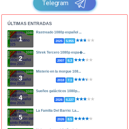
Telegram
ÚLTIMAS ENTRADAS
Rastreado 1080p español ...
1080p
1
2025
5.955
1080p
Shrek Tercero 1080p espa�...
2
2007
6.3
Misterio en la morgue 108...
1080p
3
2018
7.1
Sueños galácticos 1080p...
1080p
4
2026
6.227
La Familia Del Barrio: La...
1080p
5
2026
8.5