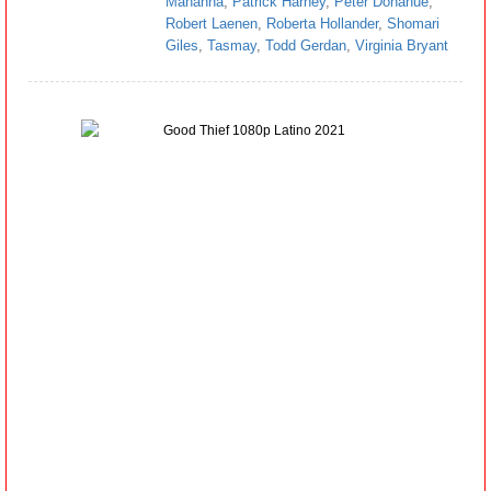
Mahanna
,
Patrick Harney
,
Peter Donahue
,
Robert Laenen
,
Roberta Hollander
,
Shomari
Giles
,
Tasmay
,
Todd Gerdan
,
Virginia Bryant