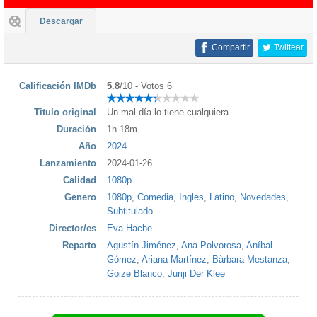
Descargar
Compartir
Twittear
Calificación IMDb
5.8
/10 - Votos 6
Titulo original
Un mal día lo tiene cualquiera
Duración
1h 18m
Año
2024
Lanzamiento
2024-01-26
Calidad
1080p
Genero
1080p
,
Comedia
,
Ingles
,
Latino
,
Novedades
,
Subtitulado
Director/es
Eva Hache
Reparto
Agustín Jiménez
,
Ana Polvorosa
,
Aníbal
Gómez
,
Ariana Martínez
,
Bàrbara Mestanza
,
Goize Blanco
,
Juriji Der Klee