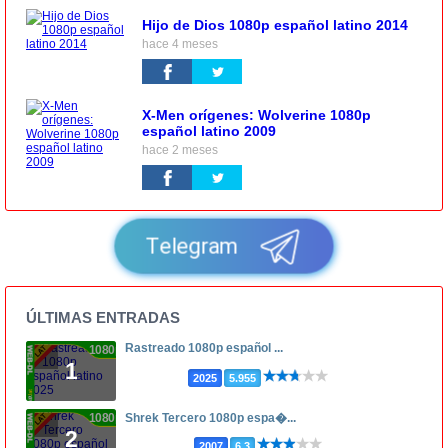
Hijo de Dios 1080p español latino 2014
hace 4 meses
X-Men orígenes: Wolverine 1080p
español latino 2009
hace 2 meses
Telegram
ÚLTIMAS ENTRADAS
Rastreado 1080p español ...
1080p
1
2025
5.955
1080p
Shrek Tercero 1080p espa�...
2
2007
6.3