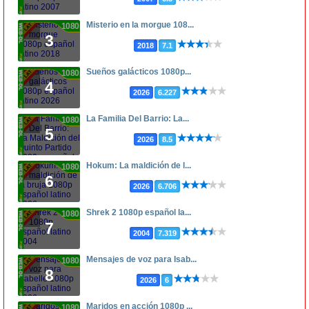
Misterio en la morgue 108...
1080p
3
2018
7.1
Sueños galácticos 1080p...
1080p
4
2026
6.227
La Familia Del Barrio: La...
1080p
5
2026
8.5
Hokum: La maldición de l...
1080p
6
2026
6.706
Shrek 2 1080p español la...
1080p
7
2004
7.319
Mensajes de voz para Isab...
1080p
8
2026
6
Maridos en acción 1080p ...
1080p