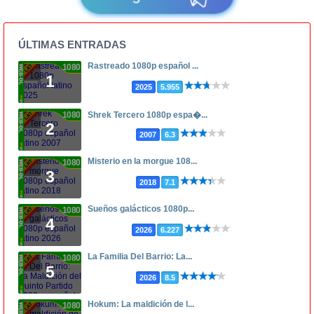
ÚLTIMAS ENTRADAS
Rastreado 1080p español ...
1080p
1
2025
5.955
1080p
Shrek Tercero 1080p espa�...
2
2007
6.3
Misterio en la morgue 108...
1080p
3
2018
7.1
Sueños galácticos 1080p...
1080p
4
2026
6.227
La Familia Del Barrio: La...
1080p
5
2026
8.5
Hokum: La maldición de l...
1080p