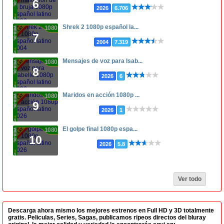
6
2026
6.706
Shrek 2 1080p español la...
1080p
7
2004
7.319
Mensajes de voz para Isab...
1080p
8
2026
6
Maridos en acción 1080p ...
1080p
9
2026
1
El golpe final 1080p espa...
1080p
10
2026
5.8
Ver todo
Descarga ahora mismo los mejores estrenos en Full HD y 3D totalmente
gratis. Peliculas, Series, Sagas, publicamos ripeos directos del bluray