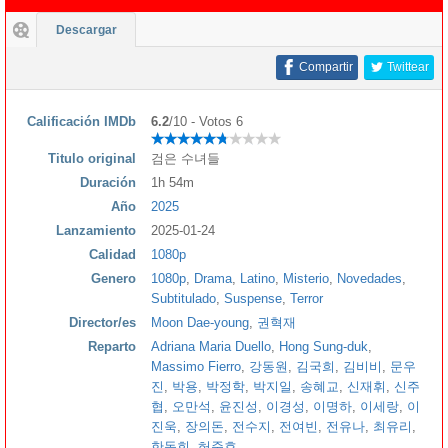
Descargar
Compartir
Twittear
Calificación IMDb
6.2
/10 - Votos 6
Titulo original
검은 수녀들
Duración
1h 54m
Año
2025
Lanzamiento
2025-01-24
Calidad
1080p
Genero
1080p
,
Drama
,
Latino
,
Misterio
,
Novedades
,
Subtitulado
,
Suspense
,
Terror
Director/es
Moon Dae-young
,
권혁재
Reparto
Adriana Maria Duello
,
Hong Sung-duk
,
Massimo Fierro
,
강동원
,
김국희
,
김비비
,
문우
진
,
박용
,
박정학
,
박지일
,
송혜교
,
신재휘
,
신주
협
,
오만석
,
윤진성
,
이경성
,
이명하
,
이세랑
,
이
진욱
,
장의돈
,
전수지
,
전여빈
,
전유나
,
최유리
,
한동희
,
허준호