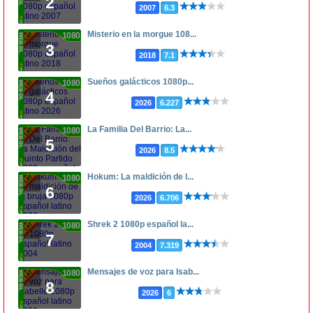
2
2007
6.3
Misterio en la morgue 108...
1080p
3
2018
7.1
Sueños galácticos 1080p...
1080p
4
2026
6.227
La Familia Del Barrio: La...
1080p
5
2026
8.5
Hokum: La maldición de l...
1080p
6
2026
6.706
Shrek 2 1080p español la...
1080p
7
2004
7.319
Mensajes de voz para Isab...
1080p
8
2026
6