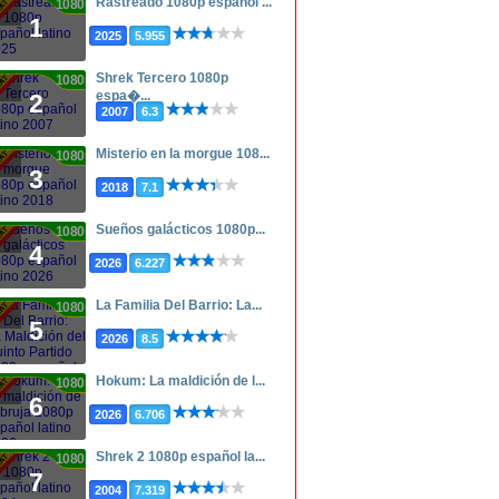
Rastreado 1080p español ...
1080p
1
2025
5.955
Shrek Tercero 1080p
1080p
espa�...
2
2007
6.3
Misterio en la morgue 108...
1080p
3
2018
7.1
Sueños galácticos 1080p...
1080p
4
2026
6.227
La Familia Del Barrio: La...
1080p
5
2026
8.5
Hokum: La maldición de l...
1080p
6
2026
6.706
Shrek 2 1080p español la...
1080p
7
2004
7.319