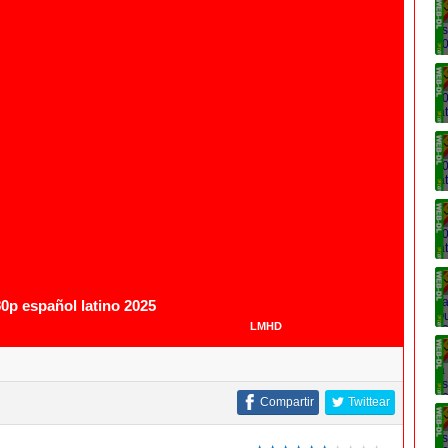
1080p
0p español latino 2025
LMHD
Compartir
Twittear