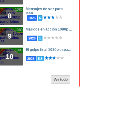
Mensajes de voz para
1080p
Isab...
8
2026
6
Maridos en acción 1080p ...
1080p
9
2026
1
El golpe final 1080p espa...
1080p
10
2026
5.8
Ver todo