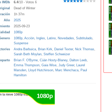
ón IMDb
6.4
/10 - Votos 6
riginal
Dead of Winter
ración
1h 37m
Año
2025
miento
2025-09-23
alidad
1080p
Genero
1080p
,
Acción
,
Ingles
,
Latino
,
Novedades
,
Subtitulado
,
Suspense
ctor/es
Andra Barbuica
,
Brian Kirk
,
Daniel Texter
,
Nick Thomas
,
Sarah Beth Moylan
,
Steffen Schweizer
eparto
Brían F. O'Byrne
,
Cúán Hosty-Blaney
,
Dalton Leeb
,
Emma Thompson
,
Gaia Wise
,
Judy Greer
,
Laurel
Marsden
,
Lloyd Hutchinson
,
Marc Menchaca
,
Paul
Hamilton
1080p