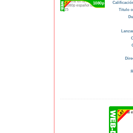
Calificaci
1080p
Titulo o
Du
Lanza
C
Dire
R