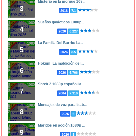
Misterio en la morgue 108...
1080p
3
2018
7.1
Sueños galácticos 1080p...
1080p
4
2026
6.227
La Familia Del Barrio: La...
1080p
5
2026
8.5
Hokum: La maldición de l...
1080p
6
2026
6.706
Shrek 2 1080p español la...
1080p
7
2004
7.319
Mensajes de voz para Isab...
1080p
8
2026
6
Maridos en acción 1080p ...
1080p
9
2026
1