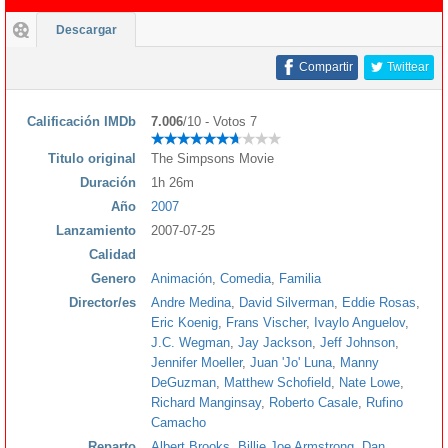
Descargar
Compartir
Twittear
Calificación IMDb
7.006
/10 - Votos 7
Titulo original
The Simpsons Movie
Duración
1h 26m
Año
2007
Lanzamiento
2007-07-25
Calidad
Genero
Animación
,
Comedia
,
Familia
Director/es
Andre Medina
,
David Silverman
,
Eddie Rosas
,
Eric Koenig
,
Frans Vischer
,
Ivaylo Anguelov
,
J.C. Wegman
,
Jay Jackson
,
Jeff Johnson
,
Jennifer Moeller
,
Juan 'Jo' Luna
,
Manny
DeGuzman
,
Matthew Schofield
,
Nate Lowe
,
Richard Manginsay
,
Roberto Casale
,
Rufino
Camacho
Reparto
Albert Brooks
,
Billie Joe Armstrong
,
Dan