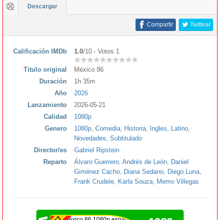
Descargar
Compartir
Twittear
Calificación IMDb
1.0
/10 - Votos 1
Titulo original
México 86
Duración
1h 35m
Año
2026
Lanzamiento
2026-05-21
Calidad
1080p
Genero
1080p
,
Comedia
,
Historia
,
Ingles
,
Latino
,
Novedades
,
Subtitulado
Director/es
Gabriel Ripstein
Reparto
Álvaro Guerrero
,
Andrés de León
,
Daniel
Giménez Cacho
,
Diana Sedano
,
Diego Luna
,
Frank Crudele
,
Karla Souza
,
Memo Villegas