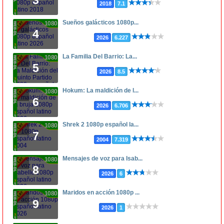
2018
7.1
Sueños galácticos 1080p...
1080p
4
2026
6.227
La Familia Del Barrio: La...
1080p
5
2026
8.5
Hokum: La maldición de l...
1080p
6
2026
6.706
Shrek 2 1080p español la...
1080p
7
2004
7.319
Mensajes de voz para Isab...
1080p
8
2026
6
Maridos en acción 1080p ...
1080p
9
2026
1