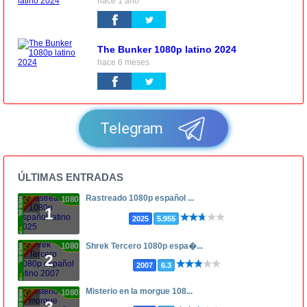
hace 1 año
The Bunker 1080p latino 2024
hace 6 meses
Telegram
ÚLTIMAS ENTRADAS
Rastreado 1080p español ...
1080p
1
2025
5.955
1080p
Shrek Tercero 1080p espa�...
2
2007
6.3
Misterio en la morgue 108...
1080p
3