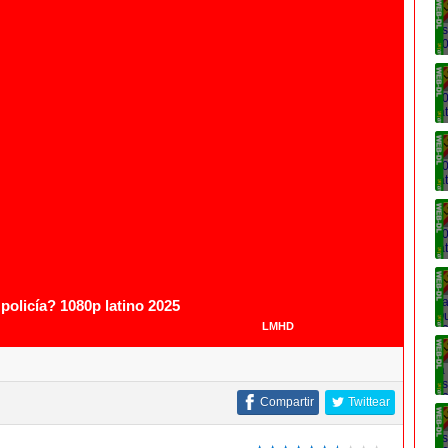
1080p
policía? 1080p latino 2025
LMHD
Compartir
Twittear