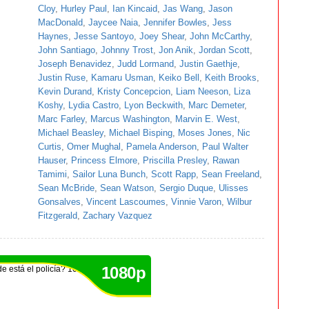
Cloy
,
Hurley Paul
,
Ian Kincaid
,
Jas Wang
,
Jason
MacDonald
,
Jaycee Naia
,
Jennifer Bowles
,
Jess
Haynes
,
Jesse Santoyo
,
Joey Shear
,
John McCarthy
,
John Santiago
,
Johnny Trost
,
Jon Anik
,
Jordan Scott
,
Joseph Benavidez
,
Judd Lormand
,
Justin Gaethje
,
Justin Ruse
,
Kamaru Usman
,
Keiko Bell
,
Keith Brooks
,
Kevin Durand
,
Kristy Concepcion
,
Liam Neeson
,
Liza
Koshy
,
Lydia Castro
,
Lyon Beckwith
,
Marc Demeter
,
Marc Farley
,
Marcus Washington
,
Marvin E. West
,
Michael Beasley
,
Michael Bisping
,
Moses Jones
,
Nic
Curtis
,
Omer Mughal
,
Pamela Anderson
,
Paul Walter
Hauser
,
Princess Elmore
,
Priscilla Presley
,
Rawan
Tamimi
,
Sailor Luna Bunch
,
Scott Rapp
,
Sean Freeland
,
Sean McBride
,
Sean Watson
,
Sergio Duque
,
Ulisses
Gonsalves
,
Vincent Lascoumes
,
Vinnie Varon
,
Wilbur
Fitzgerald
,
Zachary Vazquez
1080p