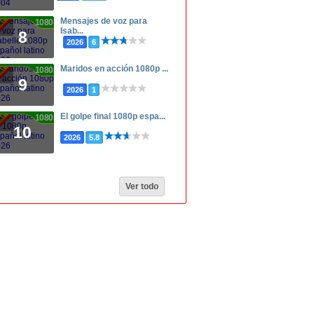
Mensajes de voz para
1080p
Isab...
8
2026
6
Maridos en acción 1080p ...
1080p
9
2026
1
El golpe final 1080p espa...
1080p
10
2026
5.8
Ver todo