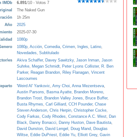
ón IMDb
6.891
/10 - Votos 7
riginal
The Naked Gun
ración
1h 25m
Año
2025
miento
2025-07-30
alidad
1080p
Genero
1080p
,
Acción
,
Comedia
,
Crimen
,
Ingles
,
Latino
,
Novedades
,
Subtitulado
ctor/es
Akiva Schaffer
,
Davey Sawitzky
,
Jason Inman
,
Jason
Suhrke
,
Megan Schmidt
,
Peter Lyons Collister
,
R. Ben
Parker
,
Reagan Brandon
,
Riley Flanagan
,
Vincent
Lascoumes
eparto
'Weird Al' Yankovic
,
Amy Choi
,
Anna Mezentseva
,
Austin Parsons
,
Basma Ayatte
,
Brandon Moreno
,
Brandon Trost
,
Brandon Valley Jones
,
Bruce Buffer
,
Busta Rhymes
,
Carl Gilliard
,
CCH Pounder
,
Chase
Steven Anderson
,
Chris Herpin
,
Christopher Cocke
,
Cody Farkas
,
Cody Rhodes
,
Constance A.C. West
,
Dan
Black
,
Danny Bonacci
,
Danny Huston
,
Dave Bautista
,
David Dunston
,
David Lengel
,
Doug Mand
,
Douglas
Wiltse
,
Eddie DuPriest
,
Eddie Yu
,
Elliott Grey
,
Gavin