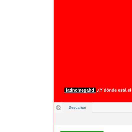
1080p
latinomegahd
¿Y dónde está el 
Descargar