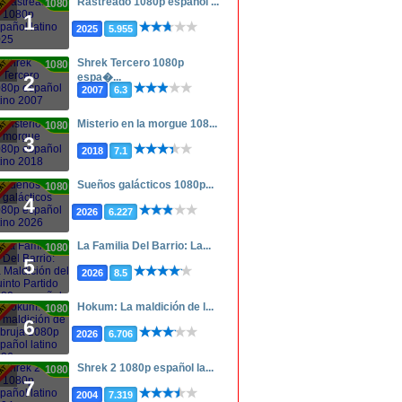
Rastreado 1080p español ...
1080p
1
2025
5.955
Shrek Tercero 1080p
1080p
espa�...
2
2007
6.3
Misterio en la morgue 108...
1080p
3
2018
7.1
Sueños galácticos 1080p...
1080p
4
2026
6.227
La Familia Del Barrio: La...
1080p
5
2026
8.5
Hokum: La maldición de l...
1080p
6
2026
6.706
Shrek 2 1080p español la...
1080p
7
2004
7.319