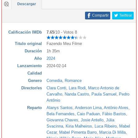
Descargar
Compartir
Twittear
Calificación IMDb
7.65
/10 - Votos 8
Titulo original
Fazendo Meu Filme
Duración
1h 35m
Año
2024
Lanzamiento
2024-02-14
Calidad
Genero
Comedia
,
Romance
Director/es
Clara Conti
,
Lara Rodi
,
Marco Antonio de
Carvalho
,
Nanda Castro
,
Paula Samuel
,
Pedro
Antônio
Reparto
Alanys Santos
,
Anderson Lima
,
Antônio Alves
,
Bela Fernandes
,
Caio Paduan
,
Fábio Bastos
,
Giovanna Chaves
,
Josie Antello
,
Júlia
Svacinna
,
Kiria Malheiros
,
Luca Ribeiro
,
Mabel
Cezar
,
Mabel Pimenta Barro
,
Marcia Di Milla
,