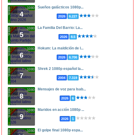
Sueños galácticos 1080p...
1080p
4
2026
6.227
La Familia Del Barrio: La...
1080p
5
2026
8.5
Hokum: La maldición de l...
1080p
6
2026
6.706
Shrek 2 1080p español la...
1080p
7
2004
7.319
Mensajes de voz para Isab...
1080p
8
2026
6
Maridos en acción 1080p ...
1080p
9
2026
1
El golpe final 1080p espa...
1080p