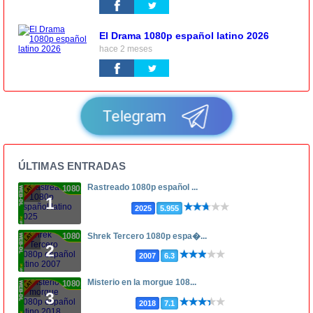
El Drama 1080p español latino 2026
hace 2 meses
Telegram
ÚLTIMAS ENTRADAS
Rastreado 1080p español ...
1080p
1
2025
5.955
1080p
Shrek Tercero 1080p espa�...
2
2007
6.3
Misterio en la morgue 108...
1080p
3
2018
7.1