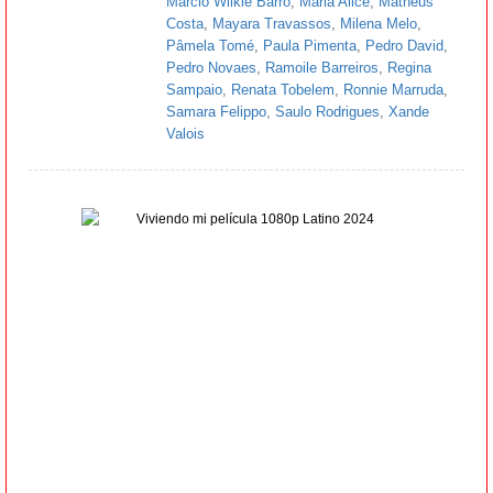
Márcio Wilkie Barro
,
Maria Alice
,
Matheus
Costa
,
Mayara Travassos
,
Milena Melo
,
Pâmela Tomé
,
Paula Pimenta
,
Pedro David
,
Pedro Novaes
,
Ramoile Barreiros
,
Regina
Sampaio
,
Renata Tobelem
,
Ronnie Marruda
,
Samara Felippo
,
Saulo Rodrigues
,
Xande
Valois