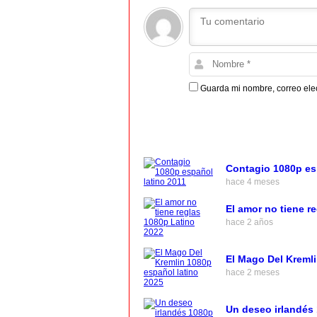
Guarda mi nombre, correo ele
Contagio 1080p es
hace 4 meses
El amor no tiene r
hace 2 años
El Mago Del Kremli
hace 2 meses
Un deseo irlandés