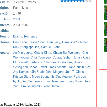
ón IMDb
7.797
/10 - Votos 8
riginal
Past Lives
ración
1h 46m
Año
2023
miento
2023-06-02
alidad
Genero
Drama
,
Romance
ctor/es
Ben Kahn
,
Celine Song
,
Dan Levy
,
Geraldine Schubert
,
Nick Stergiopoulos
,
Samuel Clark
eparto
An Min-young
,
Chang Ki-ha
,
Chase Sui Wonders
,
Choi
Won-young
,
Choi Yoon-seo
,
Conrad Schott
,
Emily Cass
McDonnell
,
Federico Rodriguez
,
Greta Lee
,
Hwang
Seung-eon
,
Isaac Powell
,
Jack Alberts
,
Jane Yubin Kim
,
Jay Karales
,
Jin Si-ah
,
John Magaro
,
Jojo T. Gibbs
,
Kristen Sieh
,
Moon Seung-ah
,
Oge Agulué
,
Park Jun-
hyuk
,
Seo Yeon-woo
,
Shin Hee-cheol
,
Song Noo-ri
,
Teo
Yoo
,
Yim Seung-min
,
Yoon Ji-hye