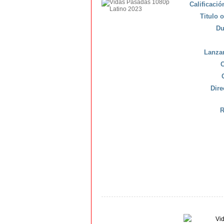
Calificaci
Titulo o
Du
Lanza
C
Dire
R