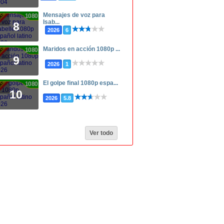
Mensajes de voz para
1080p
Isab...
8
2026
6
Maridos en acción 1080p ...
1080p
9
2026
1
El golpe final 1080p espa...
1080p
10
2026
5.8
Ver todo