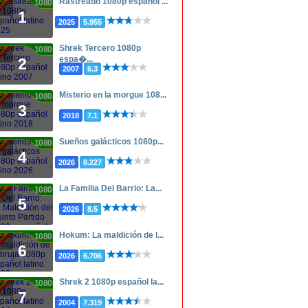
Rastreado 1080p español ...
1080p
1
2025
5.955
Shrek Tercero 1080p
1080p
espa�...
2
2007
6.3
Misterio en la morgue 108...
1080p
3
2018
7.1
Sueños galácticos 1080p...
1080p
4
2026
6.227
La Familia Del Barrio: La...
1080p
5
2026
8.5
Hokum: La maldición de l...
1080p
6
2026
6.706
Shrek 2 1080p español la...
1080p
7
2004
7.319