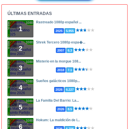
ÚLTIMAS ENTRADAS
Rastreado 1080p español ...
1080p
1
2025
5.955
1080p
Shrek Tercero 1080p espa�...
2
2007
6.3
Misterio en la morgue 108...
1080p
3
2018
7.1
Sueños galácticos 1080p...
1080p
4
2026
6.227
La Familia Del Barrio: La...
1080p
5
2026
8.5
Hokum: La maldición de l...
1080p
6
2026
6.706