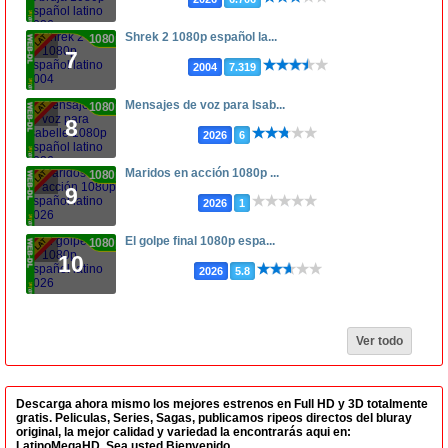
Shrek 2 1080p español la...
1080p
7
2004
7.319
Mensajes de voz para Isab...
1080p
8
2026
6
Maridos en acción 1080p ...
1080p
9
2026
1
El golpe final 1080p espa...
1080p
10
2026
5.8
Ver todo
Descarga ahora mismo los mejores estrenos en Full HD y 3D totalmente
gratis. Peliculas, Series, Sagas, publicamos ripeos directos del bluray
original, la mejor calidad y variedad la encontrarás aqui en:
LatinoMegaHD. Sea usted Bienvenido