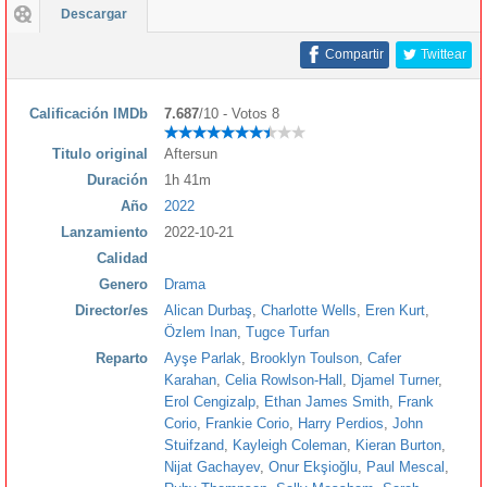
Descargar
Compartir
Twittear
Calificación IMDb
7.687
/10 - Votos 8
Titulo original
Aftersun
Duración
1h 41m
Año
2022
Lanzamiento
2022-10-21
Calidad
Genero
Drama
Director/es
Alican Durbaş
,
Charlotte Wells
,
Eren Kurt
,
Özlem Inan
,
Tugce Turfan
Reparto
Ayşe Parlak
,
Brooklyn Toulson
,
Cafer
Karahan
,
Celia Rowlson-Hall
,
Djamel Turner
,
Erol Cengizalp
,
Ethan James Smith
,
Frank
Corio
,
Frankie Corio
,
Harry Perdios
,
John
Stuifzand
,
Kayleigh Coleman
,
Kieran Burton
,
Nijat Gachayev
,
Onur Ekşioğlu
,
Paul Mescal
,