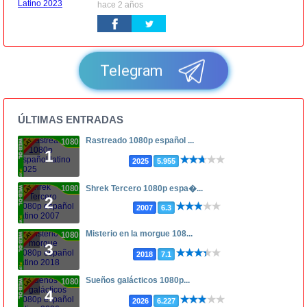
hace 2 años
Telegram
ÚLTIMAS ENTRADAS
Rastreado 1080p español ...
1080p
1
2025
5.955
1080p
Shrek Tercero 1080p espa�...
2
2007
6.3
Misterio en la morgue 108...
1080p
3
2018
7.1
Sueños galácticos 1080p...
1080p
4
2026
6.227