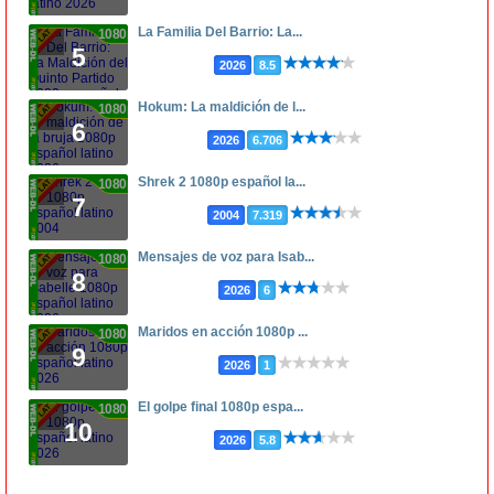
La Familia Del Barrio: La...
1080p
5
2026
8.5
Hokum: La maldición de l...
1080p
6
2026
6.706
Shrek 2 1080p español la...
1080p
7
2004
7.319
Mensajes de voz para Isab...
1080p
8
2026
6
Maridos en acción 1080p ...
1080p
9
2026
1
El golpe final 1080p espa...
1080p
10
2026
5.8