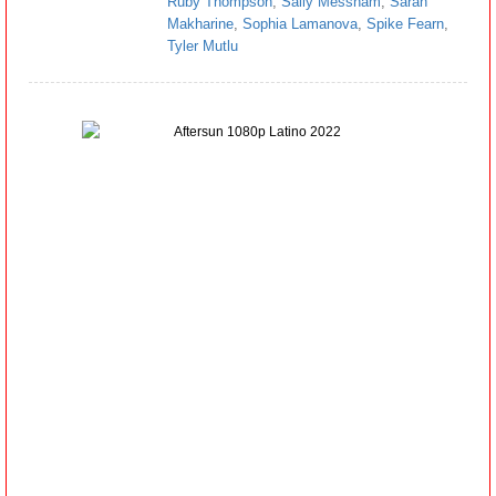
Ruby Thompson
,
Sally Messham
,
Sarah
Makharine
,
Sophia Lamanova
,
Spike Fearn
,
Tyler Mutlu