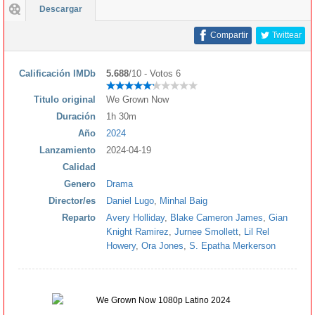
Descargar
Compartir
Twittear
Calificación IMDb
5.688
/10 - Votos 6
Titulo original
We Grown Now
Duración
1h 30m
Año
2024
Lanzamiento
2024-04-19
Calidad
Genero
Drama
Director/es
Daniel Lugo
,
Minhal Baig
Reparto
Avery Holliday
,
Blake Cameron James
,
Gian
Knight Ramirez
,
Jurnee Smollett
,
Lil Rel
Howery
,
Ora Jones
,
S. Epatha Merkerson