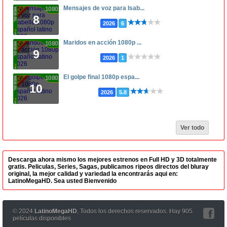
Mensajes de voz para Isab...
1080p
8
2026
6
Maridos en acción 1080p ...
1080p
9
2026
1
El golpe final 1080p espa...
1080p
10
2026
5.8
Ver todo
Descarga ahora mismo los mejores estrenos en Full HD y 3D totalmente
gratis. Peliculas, Series, Sagas, publicamos ripeos directos del bluray
original, la mejor calidad y variedad la encontrarás aqui en:
LatinoMegaHD. Sea usted Bienvenido
© 2024
LatinoMegaHD
, Todos los derechos reservados. Hay 905
películas disponibles