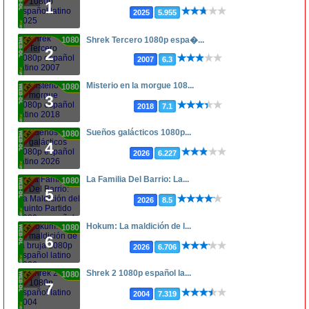
1
2025
5.955
1080p
Shrek Tercero 1080p espa�...
2
2007
6.3
Misterio en la morgue 108...
1080p
3
2018
7.1
Sueños galácticos 1080p...
1080p
4
2026
6.227
La Familia Del Barrio: La...
1080p
5
2026
8.5
Hokum: La maldición de l...
1080p
6
2026
6.706
Shrek 2 1080p español la...
1080p
7
2004
7.319