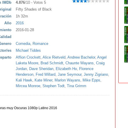
ón IMDb
4.876
/10 - Votos 5
riginal
Fifty Shades of Black
ración
1h 32m
Año
2016
miento
2016-01-28
alidad
Genero
Comedia
,
Romance
ctor/es
Michael Tiddes
eparto
Affion Crockett
,
Alice Rietveld
,
Andrew Bachelor
,
Angel
Laketa Moore
,
Brad Schmidt
,
Chaunte Wayans
,
Craig
Jordan
,
Dave Sheridan
,
Elizabeth Ho
,
Florence
Henderson
,
Fred Willard
,
Jane Seymour
,
Jenny Zigriano
,
Kali Hawk
,
Kate Miner
,
Marlon Wayans
,
Mike Epps
,
Mircea Monroe
,
Stephen Todt
,
Tina Grimm