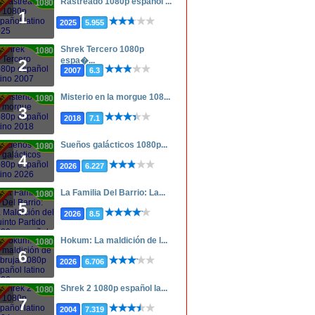
Rastreado 1080p español ...
1080p
1
2025
5.955
Shrek Tercero 1080p
1080p
espa�...
2
2007
6.3
Misterio en la morgue 108...
1080p
3
2018
7.1
Sueños galácticos 1080p...
1080p
4
2026
6.227
La Familia Del Barrio: La...
1080p
5
2026
8.5
Hokum: La maldición de l...
1080p
6
2026
6.706
Shrek 2 1080p español la...
1080p
7
2004
7.319