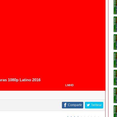
1080p
1080p
as 1080p Latino 2016
LMHD
Compartir
Twittear