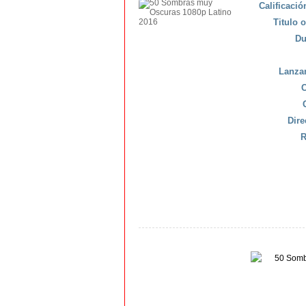
Calificaci
Titulo o
Du
Lanza
C
Dire
R