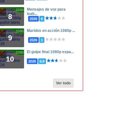
Mensajes de voz para
1080p
Isab...
8
2026
6
Maridos en acción 1080p ...
1080p
9
2026
1
El golpe final 1080p espa...
1080p
10
2026
5.8
Ver todo