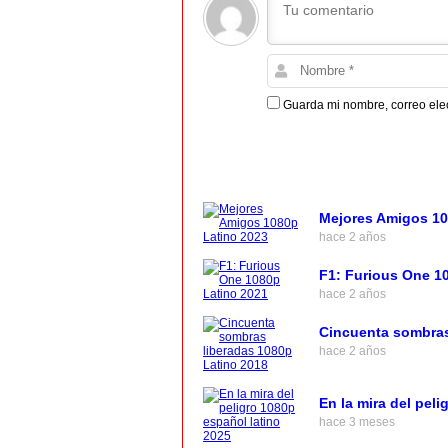
Guarda mi nombre, correo ele
Mejores Amigos 10
hace 2 años
F1: Furious One 1
hace 2 años
Cincuenta sombras
hace 2 años
En la mira del pel
hace 3 meses