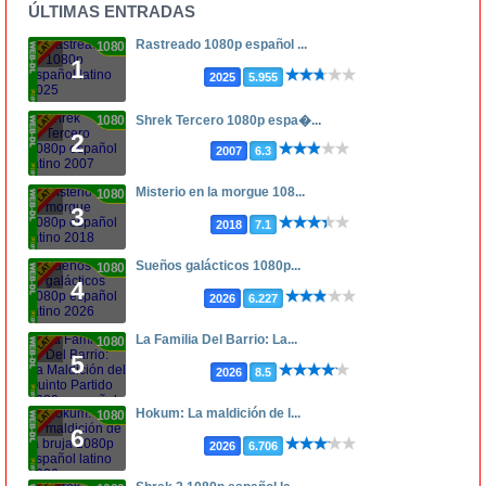
ÚLTIMAS ENTRADAS
Rastreado 1080p español ...
1080p
1
2025
5.955
1080p
Shrek Tercero 1080p espa�...
2
2007
6.3
Misterio en la morgue 108...
1080p
3
2018
7.1
Sueños galácticos 1080p...
1080p
4
2026
6.227
La Familia Del Barrio: La...
1080p
5
2026
8.5
Hokum: La maldición de l...
1080p
6
2026
6.706