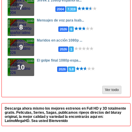
Shrek 2 1080p español la...
1080p
7
2004
7.319
Mensajes de voz para Isab...
1080p
8
2026
6
Maridos en acción 1080p ...
1080p
9
2026
1
El golpe final 1080p espa...
1080p
10
2026
5.8
Ver todo
Descarga ahora mismo los mejores estrenos en Full HD y 3D totalmente
gratis. Peliculas, Series, Sagas, publicamos ripeos directos del bluray
original, la mejor calidad y variedad la encontrarás aqui en:
LatinoMegaHD. Sea usted Bienvenido