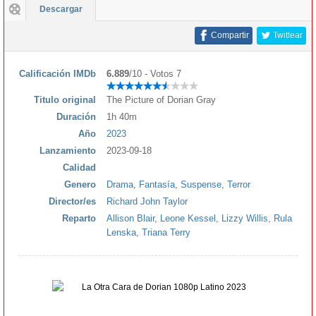
Descargar
Compartir
Twittear
Calificación IMDb
6.889
/10 - Votos 7
Titulo original
The Picture of Dorian Gray
Duración
1h 40m
Año
2023
Lanzamiento
2023-09-18
Calidad
Genero
Drama
,
Fantasía
,
Suspense
,
Terror
Director/es
Richard John Taylor
Reparto
Allison Blair
,
Leone Kessel
,
Lizzy Willis
,
Rula
Lenska
,
Triana Terry