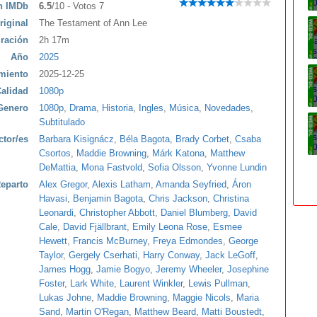
ón IMDb
6.5
/10 - Votos 7
riginal
The Testament of Ann Lee
ración
2h 17m
Año
2025
miento
2025-12-25
alidad
1080p
Genero
1080p
,
Drama
,
Historia
,
Ingles
,
Música
,
Novedades
,
Subtitulado
ctor/es
Barbara Kisignácz
,
Béla Bagota
,
Brady Corbet
,
Csaba
Csortos
,
Maddie Browning
,
Márk Katona
,
Matthew
DeMattia
,
Mona Fastvold
,
Sofia Olsson
,
Yvonne Lundin
eparto
Alex Gregor
,
Alexis Latham
,
Amanda Seyfried
,
Áron
Havasi
,
Benjamin Bagota
,
Chris Jackson
,
Christina
Leonardi
,
Christopher Abbott
,
Daniel Blumberg
,
David
Cale
,
David Fjällbrant
,
Emily Leona Rose
,
Esmee
Hewett
,
Francis McBurney
,
Freya Edmondes
,
George
Taylor
,
Gergely Cserhati
,
Harry Conway
,
Jack LeGoff
,
James Hogg
,
Jamie Bogyo
,
Jeremy Wheeler
,
Josephine
Foster
,
Lark White
,
Laurent Winkler
,
Lewis Pullman
,
Lukas Johne
,
Maddie Browning
,
Maggie Nicols
,
Maria
Sand
,
Martin O'Regan
,
Matthew Beard
,
Matti Boustedt
,