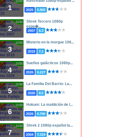
Rastreado 1080p español ...
1080p
1
2025
5.955
Shrek Tercero 1080p
1080p
espa�...
2
2007
6.3
Misterio en la morgue 108...
1080p
3
2018
7.1
Sueños galácticos 1080p...
1080p
4
2026
6.227
La Familia Del Barrio: La...
1080p
5
2026
8.5
Hokum: La maldición de l...
1080p
6
2026
6.706
Shrek 2 1080p español la...
1080p
7
2004
7.319