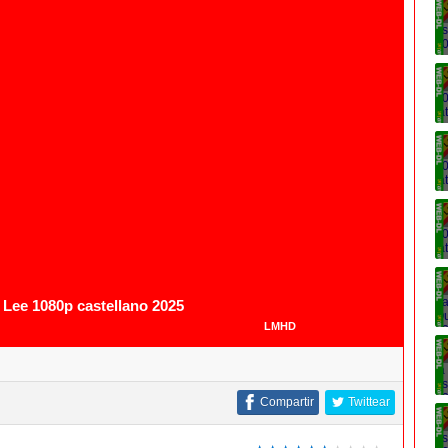
1080p
 Lee 1080p castellano 2025
LMHD
Compartir
Twittear