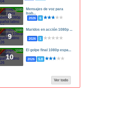
Mensajes de voz para
1080p
Isab...
8
2026
6
Maridos en acción 1080p ...
1080p
9
2026
1
El golpe final 1080p espa...
1080p
10
2026
5.8
Ver todo