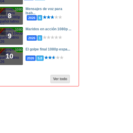
Mensajes de voz para
1080p
Isab...
8
2026
6
Maridos en acción 1080p ...
1080p
9
2026
1
El golpe final 1080p espa...
1080p
10
2026
5.8
Ver todo