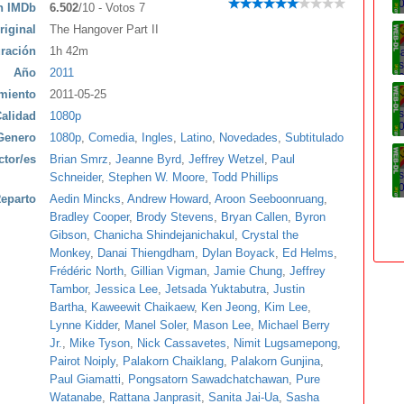
ón IMDb
6.502
/10 - Votos 7
riginal
The Hangover Part II
ración
1h 42m
Año
2011
miento
2011-05-25
alidad
1080p
Genero
1080p
,
Comedia
,
Ingles
,
Latino
,
Novedades
,
Subtitulado
ctor/es
Brian Smrz
,
Jeanne Byrd
,
Jeffrey Wetzel
,
Paul
Schneider
,
Stephen W. Moore
,
Todd Phillips
eparto
Aedin Mincks
,
Andrew Howard
,
Aroon Seeboonruang
,
Bradley Cooper
,
Brody Stevens
,
Bryan Callen
,
Byron
Gibson
,
Chanicha Shindejanichakul
,
Crystal the
Monkey
,
Danai Thiengdham
,
Dylan Boyack
,
Ed Helms
,
Frédéric North
,
Gillian Vigman
,
Jamie Chung
,
Jeffrey
Tambor
,
Jessica Lee
,
Jetsada Yuktabutra
,
Justin
Bartha
,
Kaweewit Chaikaew
,
Ken Jeong
,
Kim Lee
,
Lynne Kidder
,
Manel Soler
,
Mason Lee
,
Michael Berry
Jr.
,
Mike Tyson
,
Nick Cassavetes
,
Nimit Lugsamepong
,
Pairot Noiply
,
Palakorn Chaiklang
,
Palakorn Gunjina
,
Paul Giamatti
,
Pongsatorn Sawadchatchawan
,
Pure
Watanabe
,
Rattana Janprasit
,
Sanita Jai-Ua
,
Sasha