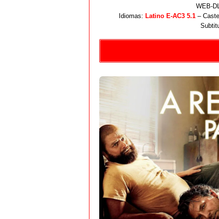
WEB-DL 
Idiomas:
Latino E-AC3 5.1
– Caste
Subtit