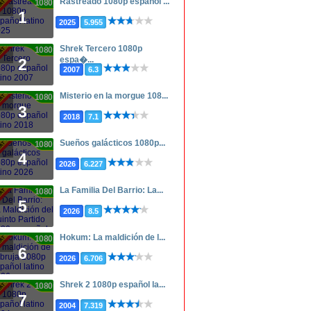
Rastreado 1080p español ...
1080p
1
2025
5.955
Shrek Tercero 1080p
1080p
espa�...
2
2007
6.3
Misterio en la morgue 108...
1080p
3
2018
7.1
Sueños galácticos 1080p...
1080p
4
2026
6.227
La Familia Del Barrio: La...
1080p
5
2026
8.5
Hokum: La maldición de l...
1080p
6
2026
6.706
Shrek 2 1080p español la...
1080p
7
2004
7.319