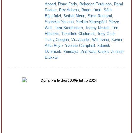
Abbad
,
Rand Faris
,
Rebecca Ferguson
,
Remi
Fadare
,
Rex Adams
,
Roger Yuan
,
Sára
Bácsfalvi
,
Serhat Metin
,
Sima Rostami
,
Souheila Yacoub
,
Stellan Skarsgård
,
Steve
Wall
,
Tara Breathnach
,
Tedroy Newell
,
Tim
Hilborne
,
Timothée Chalamet
,
Tony Cook
,
Tracy Coogan
,
Vic Zander
,
Will Irvine
,
Xavier
Alba Royo
,
Yvonne Campbell
,
Zdeněk
Dvořáček
,
Zendaya
,
Zoe Kata Kaska
,
Zouhair
Elakkari