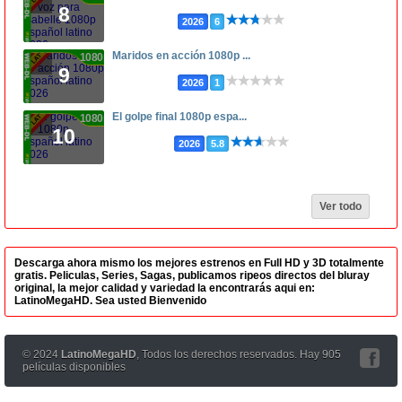
8
2026
6
Maridos en acción 1080p ...
1080p
9
2026
1
El golpe final 1080p espa...
1080p
10
2026
5.8
Ver todo
Descarga ahora mismo los mejores estrenos en Full HD y 3D totalmente
gratis. Peliculas, Series, Sagas, publicamos ripeos directos del bluray
original, la mejor calidad y variedad la encontrarás aqui en:
LatinoMegaHD. Sea usted Bienvenido
© 2024
LatinoMegaHD
, Todos los derechos reservados. Hay 905
películas disponibles