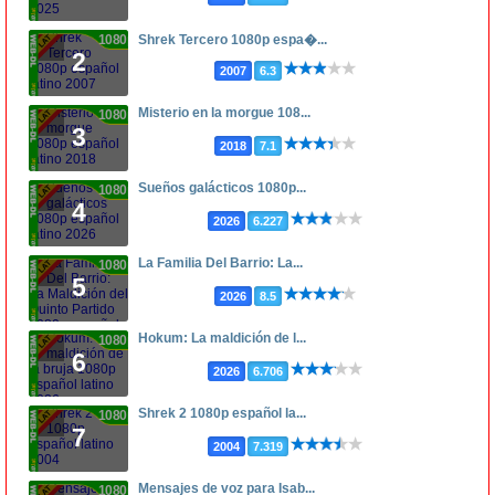
1080p
Shrek Tercero 1080p espa�...
2
2007
6.3
Misterio en la morgue 108...
1080p
3
2018
7.1
Sueños galácticos 1080p...
1080p
4
2026
6.227
La Familia Del Barrio: La...
1080p
5
2026
8.5
Hokum: La maldición de l...
1080p
6
2026
6.706
Shrek 2 1080p español la...
1080p
7
2004
7.319
Mensajes de voz para Isab...
1080p