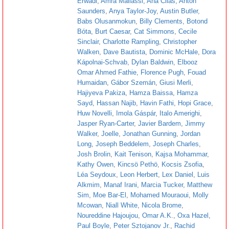
Erwadi
,
Amra Mallassi
,
Ana Cilas
,
Anton
Saunders
,
Anya Taylor-Joy
,
Austin Butler
,
Babs Olusanmokun
,
Billy Clements
,
Botond
Bóta
,
Burt Caesar
,
Cat Simmons
,
Cecile
Sinclair
,
Charlotte Rampling
,
Christopher
Walken
,
Dave Bautista
,
Dominic McHale
,
Dora
Kápolnai-Schvab
,
Dylan Baldwin
,
Elbooz
Omar Ahmed Fathie
,
Florence Pugh
,
Fouad
Humaidan
,
Gábor Szemán
,
Giusi Merli
,
Hajiyeva Pakiza
,
Hamza Baissa
,
Hamza
Sayd
,
Hassan Najib
,
Havin Fathi
,
Hopi Grace
,
Huw Novelli
,
Imola Gáspár
,
Italo Amerighi
,
Jasper Ryan-Carter
,
Javier Bardem
,
Jimmy
Walker
,
Joelle
,
Jonathan Gunning
,
Jordan
Long
,
Joseph Beddelem
,
Joseph Charles
,
Josh Brolin
,
Kait Tenison
,
Kajsa Mohammar
,
Kathy Owen
,
Kincsö Pethö
,
Kocsis Zsofia
,
Léa Seydoux
,
Leon Herbert
,
Lex Daniel
,
Luis
Alkmim
,
Manaf Irani
,
Marcia Tucker
,
Matthew
Sim
,
Moe Bar-El
,
Mohamed Mouraoui
,
Molly
Mcowan
,
Niall White
,
Nicola Brome
,
Noureddine Hajoujou
,
Omar A.K.
,
Oxa Hazel
,
Paul Boyle
,
Peter Sztojanov Jr.
,
Rachid