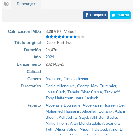
Descargar
Compartir
Twittear
Calificación IMDb
8.287
/10 - Votos 8
Titulo original
Dune: Part Two
Duración
2h 47m
Año
2024
Lanzamiento
2024-02-27
Calidad
Genero
Aventura
,
Ciencia ficción
Director/es
Denis Villeneuve
,
George Max Trummler
,
Louis Clark
,
Tamás Péter Chipie
,
Tarik Afifi
,
Toby Hefferman
,
Vera Janisch
Reparto
Abdelaziz Boumane
,
Abdelkarim Hussein Seli
Mohamed Hassanin
,
Abdellah Echahbi
,
Adam
Bloom
,
Adil Achraf Sayd
,
Affif Ben Badra
,
Akiko Hitomi
,
Alan Mehdizadeh
,
Alexandra
Tóth
,
Alison Adnet
,
Alison Halstead
,
Amer El-