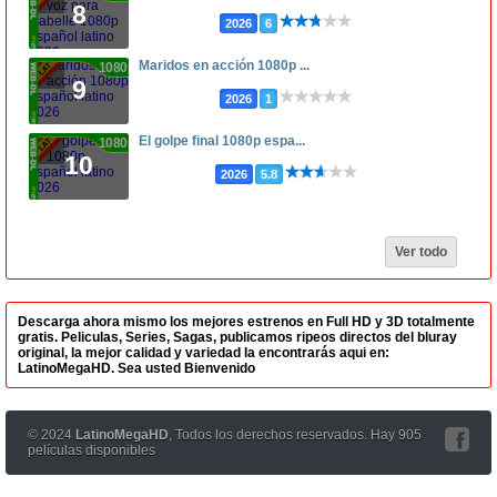
8
2026
6
Maridos en acción 1080p ...
1080p
9
2026
1
El golpe final 1080p espa...
1080p
10
2026
5.8
Ver todo
Descarga ahora mismo los mejores estrenos en Full HD y 3D totalmente
gratis. Peliculas, Series, Sagas, publicamos ripeos directos del bluray
original, la mejor calidad y variedad la encontrarás aqui en:
LatinoMegaHD. Sea usted Bienvenido
© 2024
LatinoMegaHD
, Todos los derechos reservados. Hay 905
películas disponibles