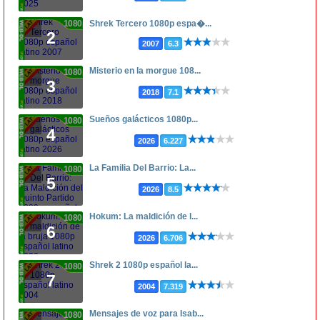
1080p
Shrek Tercero 1080p espa�...
2
2007
6.3
Misterio en la morgue 108...
1080p
3
2018
7.1
Sueños galácticos 1080p...
1080p
4
2026
6.227
La Familia Del Barrio: La...
1080p
5
2026
8.5
Hokum: La maldición de l...
1080p
6
2026
6.706
Shrek 2 1080p español la...
1080p
7
2004
7.319
Mensajes de voz para Isab...
1080p