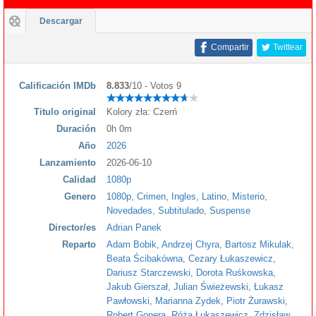
Descargar
Compartir
Twittear
Calificación IMDb
8.833
/10 - Votos 9
Titulo original
Kolory zła: Czerń
Duración
0h 0m
Año
2026
Lanzamiento
2026-06-10
Calidad
1080p
Genero
1080p
,
Crimen
,
Ingles
,
Latino
,
Misterio
,
Novedades
,
Subtitulado
,
Suspense
Director/es
Adrian Panek
Reparto
Adam Bobik
,
Andrzej Chyra
,
Bartosz Mikulak
,
Beata Ścibakówna
,
Cezary Łukaszewicz
,
Dariusz Starczewski
,
Dorota Ruśkowska
,
Jakub Gierszał
,
Julian Świeżewski
,
Łukasz
Pawłowski
,
Marianna Zydek
,
Piotr Żurawski
,
Robert Gonera
,
Róża Łukaszewicz
,
Zdzisław