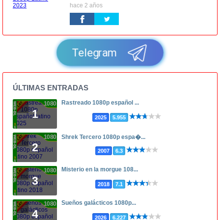
hace 2 años
Telegram
ÚLTIMAS ENTRADAS
Rastreado 1080p español ...
1080p
1
2025
5.955
1080p
Shrek Tercero 1080p espa�...
2
2007
6.3
Misterio en la morgue 108...
1080p
3
2018
7.1
Sueños galácticos 1080p...
1080p
4
2026
6.227