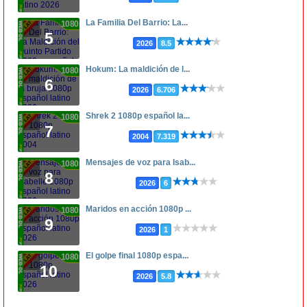
La Familia Del Barrio: La...
1080p
5
2026
8.5
Hokum: La maldición de l...
1080p
6
2026
6.706
Shrek 2 1080p español la...
1080p
7
2004
7.319
Mensajes de voz para Isab...
1080p
8
2026
6
Maridos en acción 1080p ...
1080p
9
2026
1
El golpe final 1080p espa...
1080p
10
2026
5.8