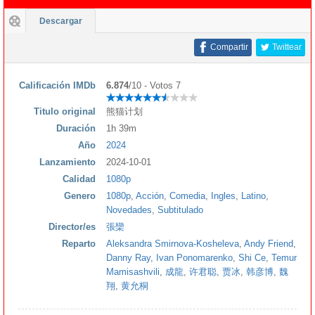
Descargar
Compartir
Twittear
Calificación IMDb
6.874
/10 - Votos 7
Titulo original
熊猫计划
Duración
1h 39m
Año
2024
Lanzamiento
2024-10-01
Calidad
1080p
Genero
1080p
,
Acción
,
Comedia
,
Ingles
,
Latino
,
Novedades
,
Subtitulado
Director/es
張欒
Reparto
Aleksandra Smirnova-Kosheleva
,
Andy Friend
,
Danny Ray
,
Ivan Ponomarenko
,
Shi Ce
,
Temur
Mamisashvili
,
成龍
,
许君聪
,
贾冰
,
韩彦博
,
魏
翔
,
黄允桐