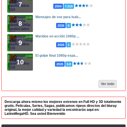
7
2004
7.319
Mensajes de voz para Isab...
1080p
8
2026
6
Maridos en acción 1080p ...
1080p
9
2026
1
El golpe final 1080p espa...
1080p
10
2026
5.8
Ver todo
Descarga ahora mismo los mejores estrenos en Full HD y 3D totalmente
gratis. Peliculas, Series, Sagas, publicamos ripeos directos del bluray
original, la mejor calidad y variedad la encontrarás aqui en:
LatinoMegaHD. Sea usted Bienvenido