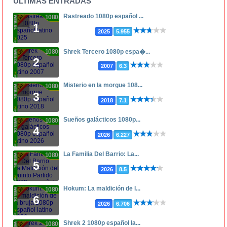
ÚLTIMAS ENTRADAS
Rastreado 1080p español ...
1080p
1
2025
5.955
1080p
Shrek Tercero 1080p espa�...
2
2007
6.3
Misterio en la morgue 108...
1080p
3
2018
7.1
Sueños galácticos 1080p...
1080p
4
2026
6.227
La Familia Del Barrio: La...
1080p
5
2026
8.5
Hokum: La maldición de l...
1080p
6
2026
6.706
Shrek 2 1080p español la...
1080p