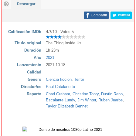
Descargar
Compartir
Twittear
Calificación IMDb
4.7
/10 - Votos 5
Titulo original
The Thing Inside Us
Duración
1h 23m
Año
2021
Lanzamiento
2021-10-18
Calidad
Genero
Ciencia ficción
,
Terror
Director/es
Paul Catalanotto
Reparto
Chad Graham
,
Christine Tonry
,
Dustin Reno
,
Escalante Lundy
,
Jim Winter
,
Ruben Juarbe
,
Taylor Elizabeth Bennet