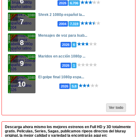
6
2026
6.706
Shrek 2 1080p español la...
1080p
7
2004
7.319
Mensajes de voz para Isab...
1080p
8
2026
6
Maridos en acción 1080p ...
1080p
9
2026
1
El golpe final 1080p espa...
1080p
10
2026
5.8
Ver todo
Descarga ahora mismo los mejores estrenos en Full HD y 3D totalmente
gratis. Peliculas, Series, Sagas, publicamos ripeos directos del bluray
original, la mejor calidad y variedad la encontrarás aqui en: