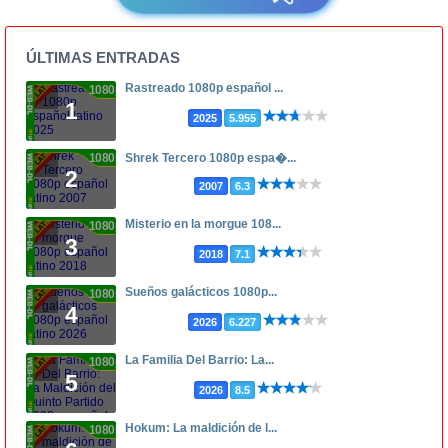
ÚLTIMAS ENTRADAS
Rastreado 1080p español ...
1080p
1
2025
5.955
1080p
Shrek Tercero 1080p espa�...
2
2007
6.3
Misterio en la morgue 108...
1080p
3
2018
7.1
Sueños galácticos 1080p...
1080p
4
2026
6.227
La Familia Del Barrio: La...
1080p
5
2026
8.5
Hokum: La maldición de l...
1080p