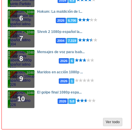
2026
8.5
Hokum: La maldición de l...
1080p
6
2026
6.706
Shrek 2 1080p español la...
1080p
7
2004
7.319
Mensajes de voz para Isab...
1080p
8
2026
6
Maridos en acción 1080p ...
1080p
9
2026
1
El golpe final 1080p espa...
1080p
10
2026
5.8
Ver todo