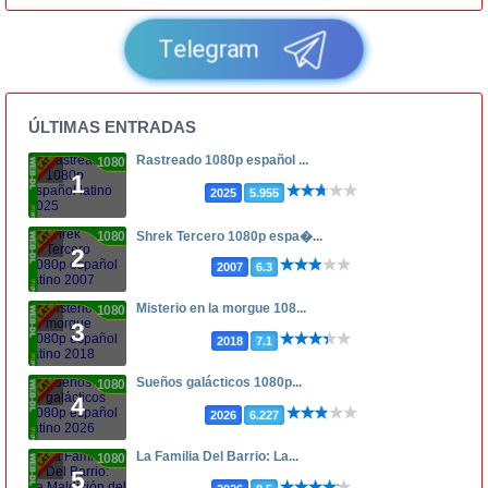
Telegram
ÚLTIMAS ENTRADAS
Rastreado 1080p español ...
1080p
1
2025
5.955
1080p
Shrek Tercero 1080p espa�...
2
2007
6.3
Misterio en la morgue 108...
1080p
3
2018
7.1
Sueños galácticos 1080p...
1080p
4
2026
6.227
La Familia Del Barrio: La...
1080p
5