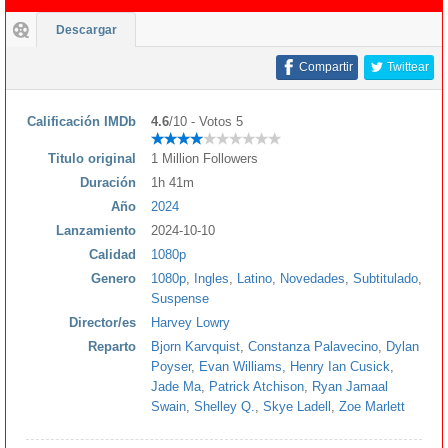
Descargar
Compartir
Twittear
Calificación IMDb
4.6
/10 - Votos 5
Titulo original
1 Million Followers
Duración
1h 41m
Año
2024
Lanzamiento
2024-10-10
Calidad
1080p
Genero
1080p
,
Ingles
,
Latino
,
Novedades
,
Subtitulado
,
Suspense
Director/es
Harvey Lowry
Reparto
Bjorn Karvquist
,
Constanza Palavecino
,
Dylan
Poyser
,
Evan Williams
,
Henry Ian Cusick
,
Jade Ma
,
Patrick Atchison
,
Ryan Jamaal
Swain
,
Shelley Q.
,
Skye Ladell
,
Zoe Marlett