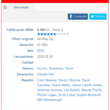
Descargar
Compartir
Twittear
Calificación IMDb
6.406
/10 - Votos 6
Titulo original
No Way Up
Duración
1h 30m
Año
2024
Lanzamiento
2024-01-18
Calidad
Genero
Acción
,
Suspense
,
Terror
Director/es
Claudio Fäh
Reparto
Colm Meaney
,
David J Biscoe
,
David
Samartin
,
Grace Nettle
,
James Carroll Jordan
,
Jeremias Amoore
,
Lee Byford
,
Manuel Pacific
,
Phyllis Logan
,
Scott Coker
,
Sophie McIntosh
,
Will Attenborough