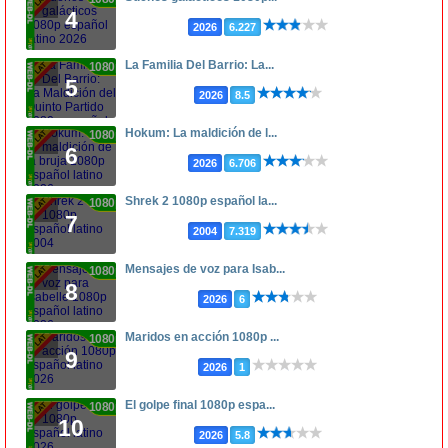
4
2026
6.227
La Familia Del Barrio: La...
1080p
5
2026
8.5
Hokum: La maldición de l...
1080p
6
2026
6.706
Shrek 2 1080p español la...
1080p
7
2004
7.319
Mensajes de voz para Isab...
1080p
8
2026
6
Maridos en acción 1080p ...
1080p
9
2026
1
El golpe final 1080p espa...
1080p
10
2026
5.8