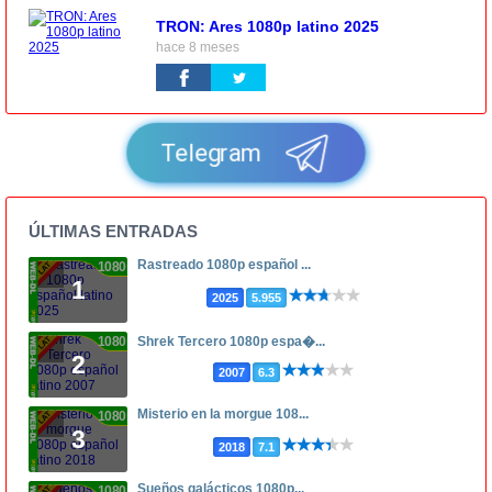
TRON: Ares 1080p latino 2025
hace 8 meses
Telegram
ÚLTIMAS ENTRADAS
Rastreado 1080p español ...
1080p
1
2025
5.955
1080p
Shrek Tercero 1080p espa�...
2
2007
6.3
Misterio en la morgue 108...
1080p
3
2018
7.1
Sueños galácticos 1080p...
1080p