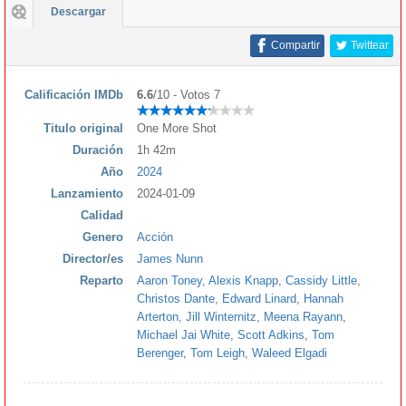
Descargar
Compartir
Twittear
Calificación IMDb
6.6
/10 - Votos 7
Titulo original
One More Shot
Duración
1h 42m
Año
2024
Lanzamiento
2024-01-09
Calidad
Genero
Acción
Director/es
James Nunn
Reparto
Aaron Toney
,
Alexis Knapp
,
Cassidy Little
,
Christos Dante
,
Edward Linard
,
Hannah
Arterton
,
Jill Winternitz
,
Meena Rayann
,
Michael Jai White
,
Scott Adkins
,
Tom
Berenger
,
Tom Leigh
,
Waleed Elgadi