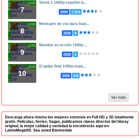
Shrek 2 1080p español la...
1080p
7
2004
7.319
Mensajes de voz para Isab...
1080p
8
2026
6
Maridos en acción 1080p ...
1080p
9
2026
1
El golpe final 1080p espa...
1080p
10
2026
5.8
Ver todo
Descarga ahora mismo los mejores estrenos en Full HD y 3D totalmente
gratis. Peliculas, Series, Sagas, publicamos ripeos directos del bluray
original, la mejor calidad y variedad la encontrarás aqui en:
LatinoMegaHD. Sea usted Bienvenido