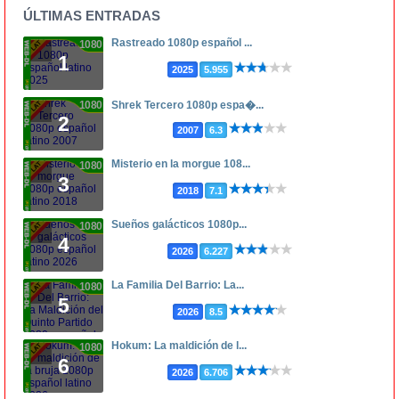
ÚLTIMAS ENTRADAS
Rastreado 1080p español ...
1080p
1
2025
5.955
1080p
Shrek Tercero 1080p espa�...
2
2007
6.3
Misterio en la morgue 108...
1080p
3
2018
7.1
Sueños galácticos 1080p...
1080p
4
2026
6.227
La Familia Del Barrio: La...
1080p
5
2026
8.5
Hokum: La maldición de l...
1080p
6
2026
6.706